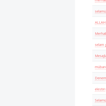
merhab
selamü
ALLAH
Merha
selam 
Mesajl
mübare
Denem
elestiri
Selam