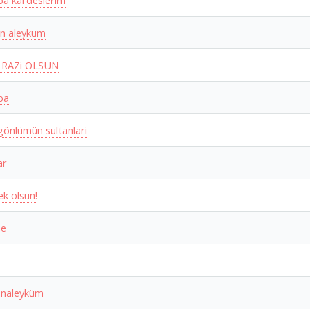
a kardeslerim
n aleyküm
 RAZi OLSUN
ba
gönlümün sultanlari
ar
k olsun!
e
ünaleyküm