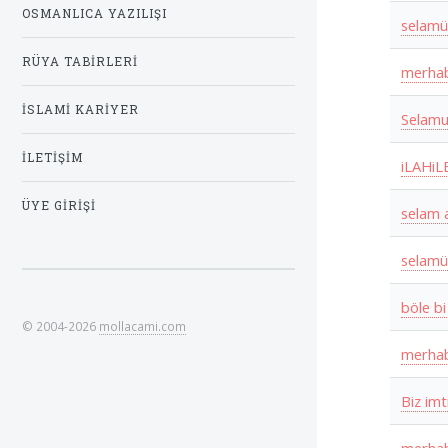
OSMANLICA YAZILIŞI
selamü
RÜYA TABIRLERI
merha
İSLAMI KARIYER
Selamu
İLETIŞIM
iLAHi
ÜYE GIRIŞI
selam 
selamü
böle bi
© 2004-2026
mollacami.com
merha
Biz imt