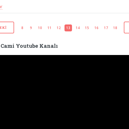
ar
8
9
10
11
12
13
14
15
16
17
18
EKI
 Cami Youtube Kanalı