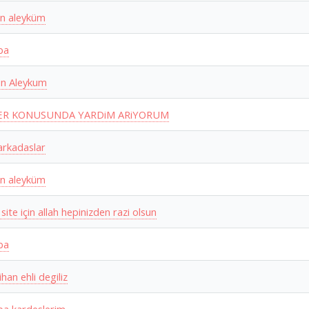
n aleyküm
ba
n Aleykum
LER KONUSUNDA YARDiM ARiYORUM
arkadaslar
n aleyküm
 site için allah hepinizden razi olsun
ba
ihan ehli degiliz