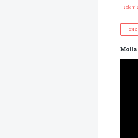
selaml
ÖNC
Molla