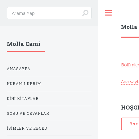
Toggle
Molla
Molla Cami
Bölümle
ANASAYFA
Ana sayf
KURAN-I KERIM
DINI KITAPLAR
HOŞGE
SORU VE CEVAPLAR
ÖNC
İSIMLER VE EBCED