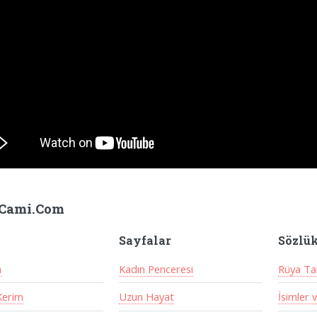
Cami.Com
Sayfalar
Sözlü
a
Kadın Penceresi
Rüya Tab
Kerim
Uzun Hayat
İsimler 