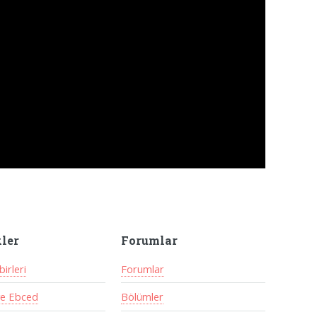
kler
Forumlar
irleri
Forumlar
ve Ebced
Bölümler