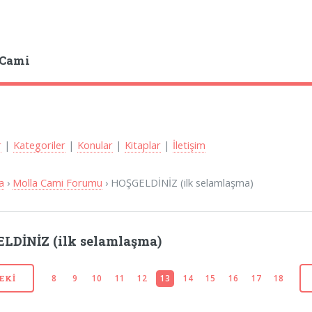
 Cami
r
|
Kategoriler
|
Konular
|
Kitaplar
|
İletişim
a
›
Molla Cami Forumu
› HOŞGELDİNİZ (ilk selamlaşma)
LDİNİZ (ilk selamlaşma)
8
9
10
11
12
13
14
15
16
17
18
EKI