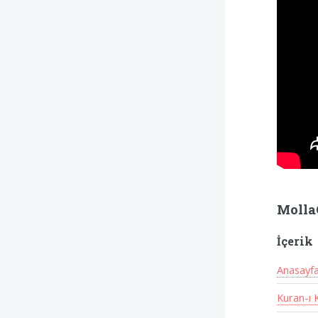
Molla
İçerik
Anasayf
Kuran-ı 