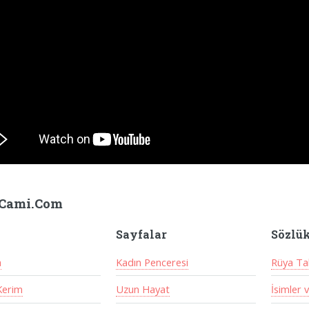
Cami.Com
Sayfalar
Sözlü
a
Kadın Penceresi
Rüya Tab
Kerim
Uzun Hayat
İsimler 