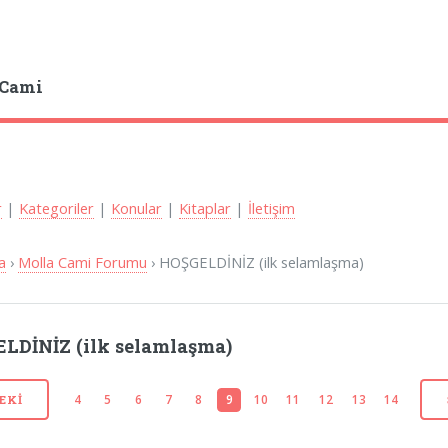
 Cami
r
|
Kategoriler
|
Konular
|
Kitaplar
|
İletişim
a
›
Molla Cami Forumu
› HOŞGELDİNİZ (ilk selamlaşma)
LDİNİZ (ilk selamlaşma)
4
5
6
7
8
9
10
11
12
13
14
EKI