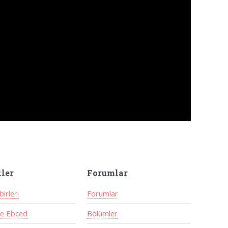
kler
Forumlar
irleri
Forumlar
ve Ebced
Bölümler