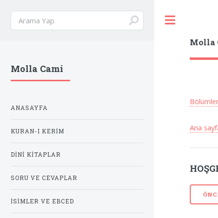
Toggle
Molla
Molla Cami
Bölümle
ANASAYFA
Ana sayf
KURAN-I KERIM
DINI KITAPLAR
HOŞGE
SORU VE CEVAPLAR
ÖNC
İSIMLER VE EBCED