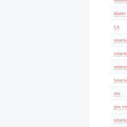
KARiKA
Allahin
S.A
selamü
Selaml
selamü
Selamü
site
yine m
selamü