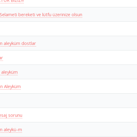
TÜR BiZiZ!!!
 Selameti bereketi ve lütfu üzerinize olsun
n aleyküm dostlar
ar
 aleyküm
n Aleyküm
esaj sorunu
n aleykü-m