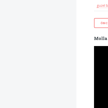
guzel b
ÖNC
Molla