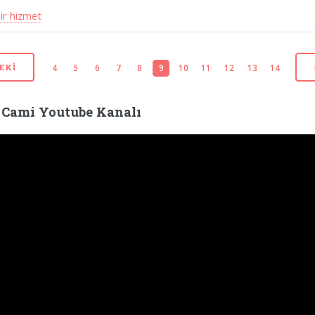
ir hizmet
4
5
6
7
8
9
10
11
12
13
14
EKI
 Cami Youtube Kanalı