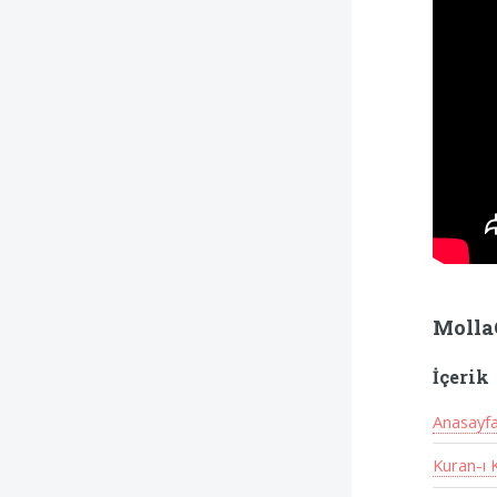
Molla
İçerik
Anasayf
Kuran-ı 