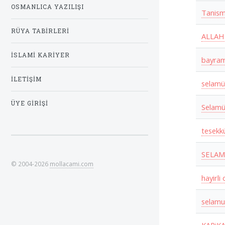
OSMANLICA YAZILIŞI
Tanis
RÜYA TABIRLERI
ALLAH
İSLAMI KARIYER
bayra
İLETIŞIM
selamü
ÜYE GIRIŞI
Selamü
tesekk
SELA
© 2004-2026
mollacami.com
hayirli
selamu