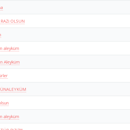
ma
 RAZi OLSUN
m
n aleyküm
n Aleyküm
ürler
MÜNALEYKÜM
 olsun
n aleyküm