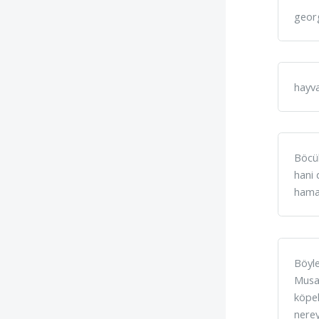
georg
hayva
Böcük
hani 
hamam
Böyle
Musa'
köpe
nerey