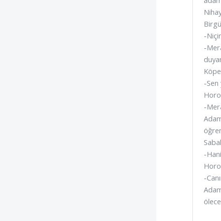
Nihay
Birgü
-Niçi
-Mera
duyan
Köpe
-Sen 
Horo
-Mera
Adam 
öğren
Sabah
-Hani
Horo
-Canı
Adam 
ölece