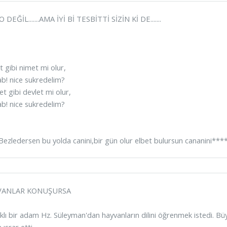
 DEĞİL.......AMA İYİ Bİ TESBİTTİ SİZİN Kİ DE.......
t gibi nimet mi olur,
b! nice sukredelim?
t gibi devlet mi olur,
b! nice sukredelim?
ezledersen bu yolda canini,bir gün olur elbet bulursun cananini***
VANLAR KONUŞURSA
lı bir adam Hz. Süleyman'dan hayvanların dilini öğrenmek istedi. B
ısrar etti.