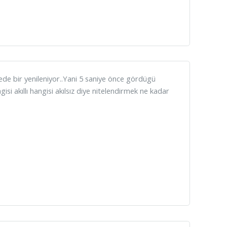
yede bir yenileniyor..Yani 5 saniye önce gördügü
si akıllı hangisi akılsız diye nitelendirmek ne kadar