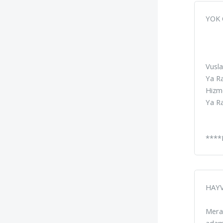
YOK O
Vusla
Ya Ra
Hizme
Ya Ra
****B
HAY
Merak
adam 