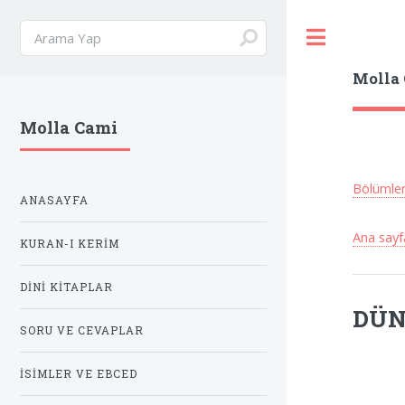
Toggle
Molla
Molla Cami
Bölümle
ANASAYFA
Ana sayf
KURAN-I KERIM
DINI KITAPLAR
DÜN
SORU VE CEVAPLAR
İSIMLER VE EBCED