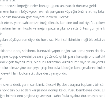
et horozla köpeğin neler konuştuğunu anlayacak duruma geldi.
n evin hanımı büyükçebir ekmek parçasını köpeğin önüne atmış fakat 
n benim hakkıma göz dikiyorsun?dedi, Horoz:
k etme, yarın sahibimizin ineği ölecek, kendine bol bol ziyafet çeke
 adam hemen koştu ve ineğini pazara çıkarıp sattı. Ertesi gün yine
k:
yalan söylüyorsun diyordu horoza... Hani sahibimizin ineği ölecekti v
z:
klanma dedi, sahibimiz kurnazlık yapıp ineğini sattıama yarın da dev
yine koşup devesini pazara götürdü. ‹yi bir para karşılığı onu sattık
mek çok faydalı imiş, bir sürü zarardan kurtuldum" diye seviniyordu
 olur olmaz yine bahçeye çıkıp horozla köpeğin konuşmalarına kulak 
 deve? Hani bolca et?.. diye dert yanıyordu.
z:
nı sıkma dedi, yarın sahibimiz ölecek! Eş dost başına toplanır, bir sürü
horozun bu sözleri karşısında donup kaldı. Yüzü bembeyaz oldu. Elle
ğini bilmek onu şaşkına çevirmişti. Daha fazla ayakta duramayıp bir kül