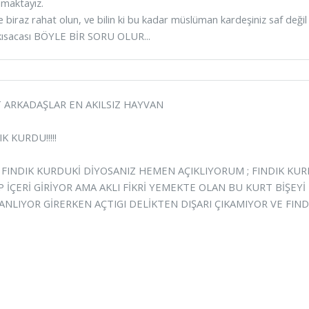
nmaktayız.
 biraz rahat olun, ve bilin ki bu kadar müslüman kardeşiniz saf değil d
 kısacası BÖYLE BİR SORU OLUR...
 ARKADAŞLAR EN AKILSIZ HAYVAN
K KURDU!!!!!
 FINDIK KURDUKİ DİYOSANIZ HEMEN AÇIKLIYORUM ; FINDIK 
P İÇERİ GİRİYOR AMA AKLI FİKRİ YEMEKTE OLAN BU KURT BİŞEY
ANLIYOR GİRERKEN AÇTIGI DELİKTEN DIŞARI ÇIKAMIYOR VE FIN