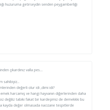
öpeği huzuruma getirseydin senden peygamberliği
den çıkardınız valla pes....
 sahibiyiz...
erinden değerli olur idi ,dimi idi?
için emek harcamış ve hangi hayvanın diğerlerinden daha
 biz değiliz tabiki fakat bir kardeşimiz de demekkki bu
ara kayda değer olmasada nacizane tespitlerde