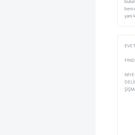
bulu
bence
yani
EVET
FINDI
NİYE
DELİ
ŞİŞM