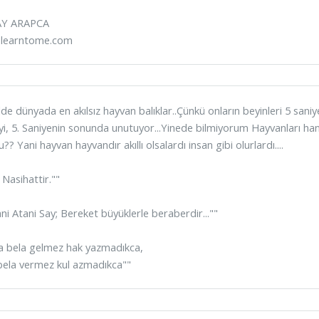
Y ARAPCA
learntome.com
de dünyada en akılsız hayvan balıklar..Çünkü onların beyinleri 5 sani
yi, 5. Saniyenin sonunda unutuyor...Yinede bilmiyorum Hayvanları hangi
?? Yani hayvan hayvandır akıllı olsalardı insan gibi olurlardı....
 Nasihattir.""
ni Atani Say; Bereket büyüklerle beraberdir...""
a bela gelmez hak yazmadıkca,
bela vermez kul azmadıkca""