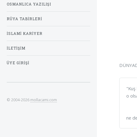
OSMANLICA YAZILIŞI
RÜYA TABIRLERI
İSLAMI KARIYER
İLETIŞIM
ÜYE GIRIŞI
DÜNYADA
"Kuş 
o ols
© 2004-2026
mollacami.com
ne der