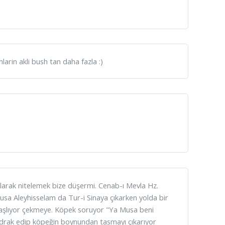
rin akli bush tan daha fazla :)
z olarak nitelemek bize düşermi. Cenab-ı Mevla Hz.
sa Aleyhisselam da Tur-i Sinaya çıkarken yolda bir
aşlıyor çekmeye. Köpek soruyor "Ya Musa beni
idrak edip köpeğin boynundan tasmayı çıkarıyor