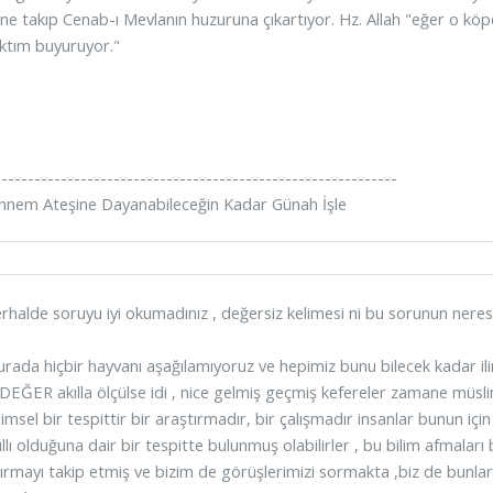
ne takıp Cenab-ı Mevlanın huzuruna çıkartıyor. Hz. Allah "eğer o k
ktım buyuruyor."
-------------------------------------------------------------
nnem Ateşine Dayanabileceğin Kadar Günah İşle
erhalde soruyu iyi okumadınız , değersiz kelimesi ni bu sorunun neresin
urada hiçbir hayvanı aşağılamıyoruz ve hepimiz bunu bilecek kadar ilim
DEĞER akılla ölçülse idi , nice gelmiş geçmiş kefereler zamane müsliml
limsel bir tespittir bir araştırmadır, bir çalışmadır insanlar bunun 
ıllı olduğuna dair bir tespitte bulunmuş olabilirler , bu bilim afmaları
ırmayı takip etmiş ve bizim de görüşlerimizi sormakta ,biz de bunl