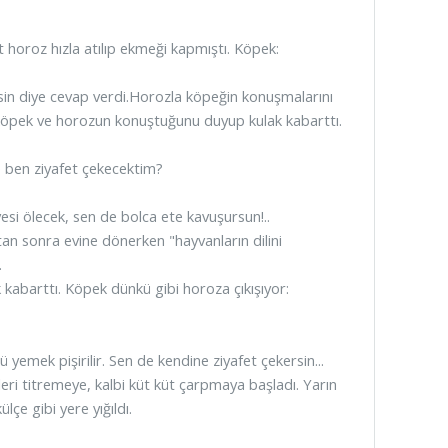
horoz hızla atılıp ekmeği kapmıştı. Köpek:
rsin diye cevap verdi.Horozla köpeğin konuşmalarını
 köpek ve horozun konuştuğunu duyup kulak kabarttı.
e ben ziyafet çekecektim?
esi ölecek, sen de bolca ete kavuşursun!..
tan sonra evine dönerken "hayvanların dilini
.
kabarttı. Köpek dünkü gibi horoza çıkışıyor:
 yemek pişirilir. Sen de kendine ziyafet çekersin...
ri titremeye, kalbi küt küt çarpmaya başladı. Yarın
çe gibi yere yığıldı.