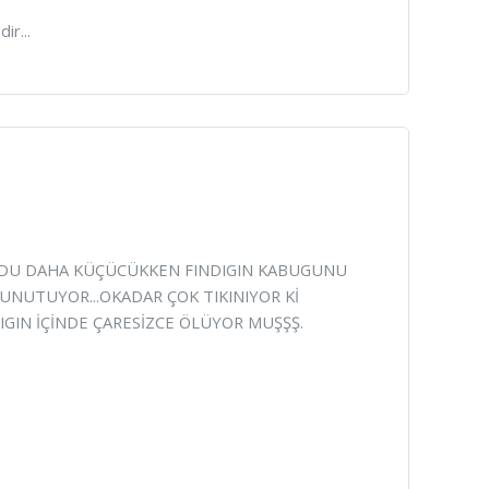
ir...
KURDU DAHA KÜÇÜCÜKKEN FINDIGIN KABUGUNU
İ UNUTUYOR...OKADAR ÇOK TIKINIYOR Kİ
DIGIN İÇİNDE ÇARESİZCE ÖLÜYOR MUŞŞŞ.