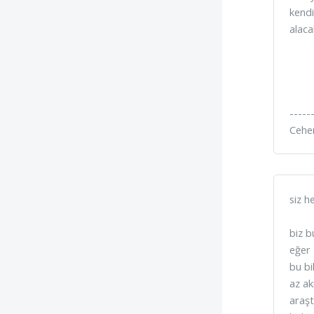
kendi
alaca
-----
Cehe
siz h
biz b
eğer 
bu bi
az ak
araşt