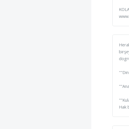
KOLA
www.
Heral
birşe
dogru
""Din
""Ana
""Kul
Hak 