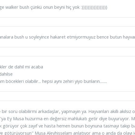
e walker bush çünkü onun beyni hiç yok :)))))))))))))))))
nalara bush u soyleyince hakaret etmiyormuyuz bence butun hayvanla
ler de dahil mi acaba
dahilse
 böcekleri olabilir... hepsi aynı zehiri yiyo bunların........
 bir soru olabilirmi arkadaşlar, yapmayın ya. Hayvanları akıllı akılsı
ya Ey Musa huzurma en değersiz mahlukatı getir diye buyuruyor. Mu
k görüyor çok zayıf ve hasta hemen bunun boynuna tasmayı takıp b
e götürüyorsun" Musa Aleyhisselam anlatıyor ama o anda da olayı 