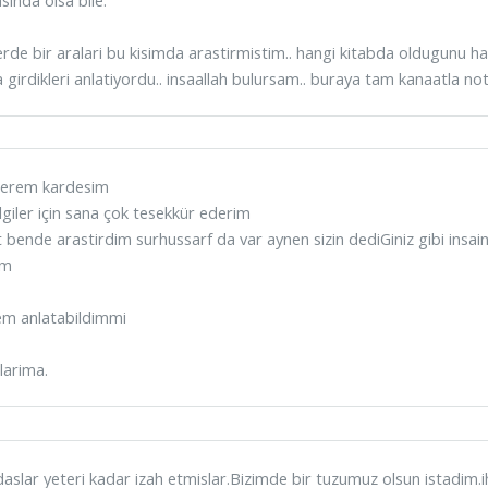
erde bir aralari bu kisimda arastirmistim.. hangi kitabda oldugunu hat
 girdikleri anlatiyordu.. insaallah bulursam.. buraya tam kanaatla no
erem kardesim
lgiler için sana çok tesekkür ederim
 bende arastirdim surhussarf da var aynen sizin dediGiniz gibi ins
im
em anlatabildimmi
larima.
aslar yeteri kadar izah etmislar.Bizimde bir tuzumuz olsun istadim.i