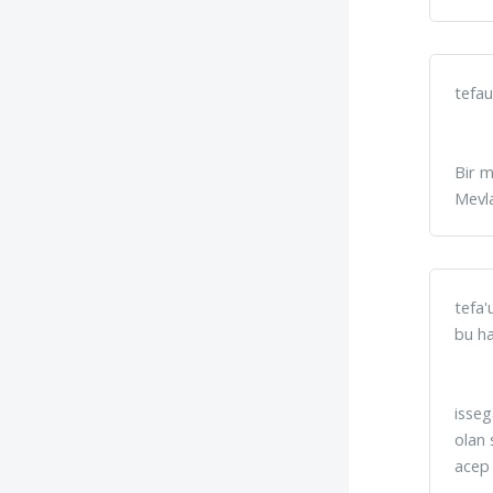
tefau
Bir m
Mevla
tefa'
bu ha
isseg
olan 
acep 