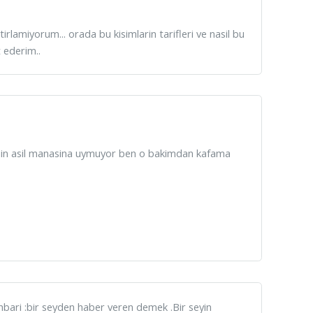
irlamiyorum... orada bu kisimlarin tarifleri ve nasil bu
t ederim..
ainin asil manasina uymuyor ben o bakimdan kafama
hbari :bir seyden haber veren demek .Bir seyin