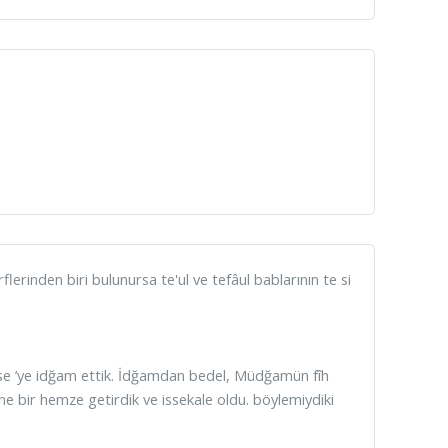
flerinden biri bulunursa te'ul ve tefâul bablarının te si
i (se ’ye idğam ettik. İdğamdan bedel, Müdğamün fîh
e bir hemze getirdik ve issekale oldu. böylemiydiki