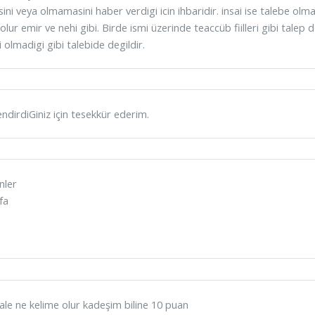
ini veya olmamasini haber verdigi icin ihbaridir. insai ise talebe olm
 olur emir ve nehi gibi. Birde ismi üzerinde teaccüb fiilleri gibi talep 
i olmadigi gibi talebide degildir.
lendirdiGiniz için tesekkür ederim.
ünler
efa
l
ale ne kelime olur kadeşim biline 10 puan