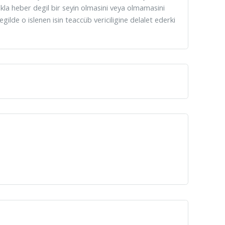
akla heber degil bir seyin olmasini veya olmamasini
degilde o islenen isin teaccüb vericiligine delalet ederki