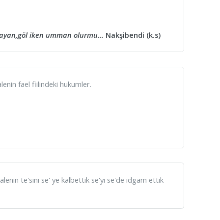
ayan,göl iken umman olurmu...
Nakşibendi (k.s)
enin fael fiilindeki hukumler.
ealenin te'sini se' ye kalbettik se'yi se'de idgam ettik