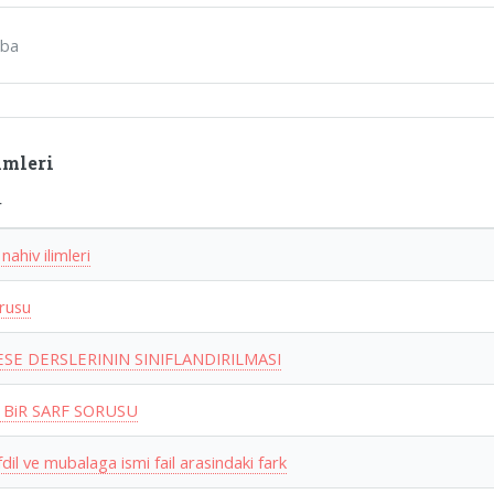
ba
imleri
r
 nahiv ilimleri
orusu
SE DERSLERININ SINIFLANDIRILMASI
 BiR SARF SORUSU
fdil ve mubalaga ismi fail arasindaki fark