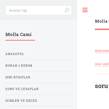
Toggle
Molla
Molla Cami
Bölümle
ANASAYFA
Ana sayf
KURAN-I KERIM
DINI KITAPLAR
soru
SORU VE CEVAPLAR
İSIMLER VE EBCED