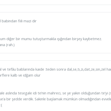
l babindan fiili mazi dir
um diğer bir mumu tutuşturmakla ışığından birşey kaybetmez.
na (rah.)
ul ve tefâu bablarında kaide :teden sonra dal,se,tı,zı,dat,ze,sin,zel har
rflere kalb ve idğam olur
ale aslında tesegale idi te’nin mahreci, se ye yakın olduğundan te’y
se’a bir şedde verdik. Sakinle başlamak mümkün olmadığından evvelin
:(