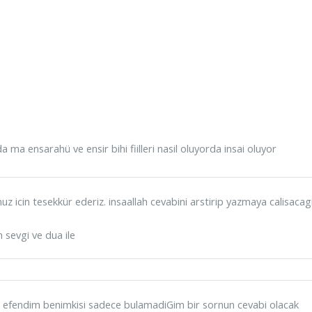
da ma ensarahü ve ensir bihi fiilleri nasil oluyorda insai oluyor
uz icin tesekkür ederiz. insaallah cevabini arstirip yazmaya calisacag
 sevgi ve dua ile
 efendim benimkisi sadece bulamadiGim bir sornun cevabi olacak