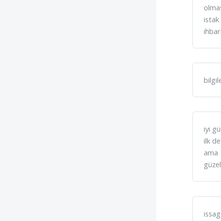
olmas
istak
ihbar
bilgi
iyi g
ilk d
ama
güze
issag