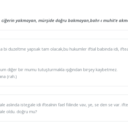
a ciğerin yakmayan, mürşide doğru bakmayan,bahr-ı muhit'e akm
a bi duzeltme yapsak tam olacak,bu hukumler iftial babinda idi, ifteal
um diğer bir mumu tutuşturmakla ışığından birşey kaybetmez.
na (rah.)
ale aslında istegale idi iftealnin fael fiilinde vav, ye, se den se var. ift
ale oldu. doğru mu?