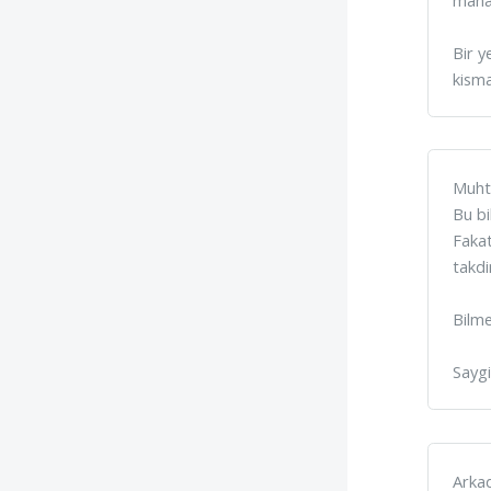
Bir y
kisma
Muht
Bu bi
Fakat
takd
Bilm
Saygi
Arkad