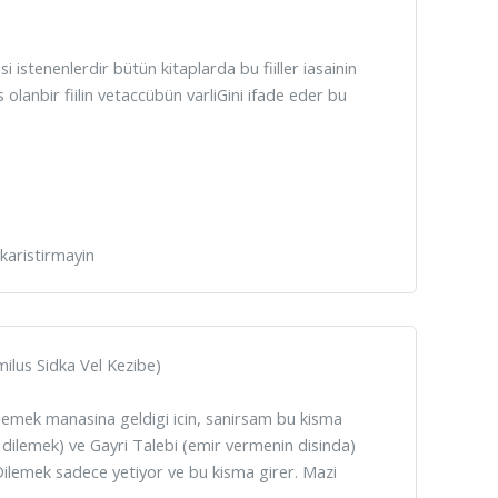
istenenlerdir bütün kitaplarda bu fiiller iasainin
 olanbir fiilin vetaccübün varliGini ifade eder bu
 karistirmayin
milus Sidka Vel Kezibe)
dilemek manasina geldigi icin, sanirsam bu kisma
, dilemek) ve Gayri Talebi (emir vermenin disinda)
. Dilemek sadece yetiyor ve bu kisma girer. Mazi