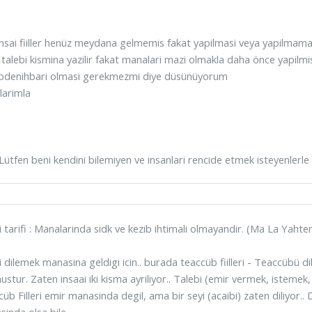
insai fiiller henüz meydana gelmemis fakat yapilmasi veya yapilmamasi 
 talebi kismina yazilir fakat manalari mazi olmakla daha önce yapilmis
bdenihbari olmasi gerekmezmi diye düsünüyorum
larimla
Lütfen beni kendini bilemiyen ve insanlari rencide etmek isteyenlerle
i tarifi : Manalarinda sidk ve kezib ihtimali olmayandir. (Ma La Yahte
i dilemek manasina geldigi icin.. burada teaccüb fiilleri - Teaccübü 
stur. Zaten insaai iki kisma ayriliyor.. Talebi (emir vermek, istemek
üb Filleri emir manasinda degil, ama bir seyi (acaibi) zaten diliyor.
inda olsa bile.