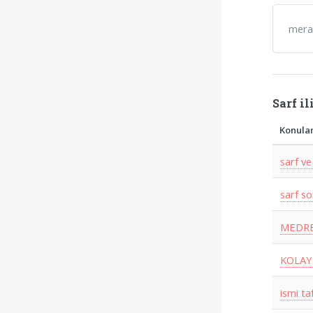
mera
Sarf il
Konula
sarf ve
sarf s
MEDRE
KOLAY
ismi ta