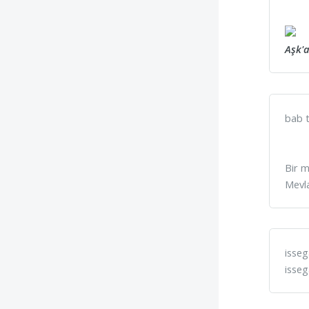
Aşk'
bab t
Bir m
Mevla
isseg
isseg