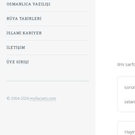
OSMANLICA YAZILIŞI
RÜYA TABIRLERI
İSLAMI KARIYER
İLETIŞIM
ÜYE GIRIŞI
ilmi sarf
sorun
© 2004-2026
mollacami.com
selam
Hayir