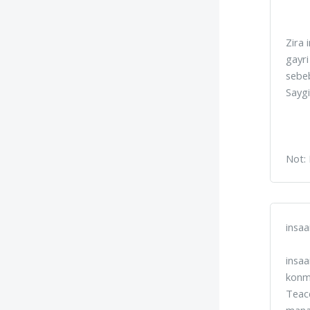
Zira 
gayri
sebe
Saygi
Not: 
insaa
insaa
konmu
Teacc
manas