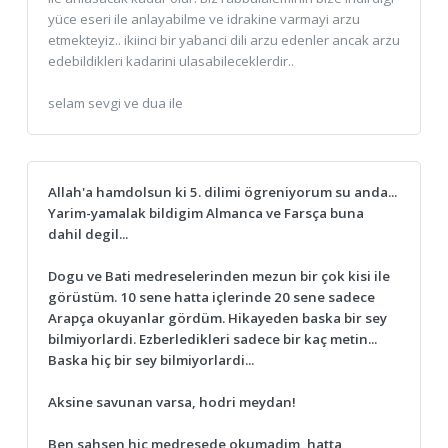
yüce eseri ile anlayabilme ve idrakine varmayi arzu
etmekteyiz.. ikiinci bir yabanci dili arzu edenler ancak arzu
edebildikleri kadarini ulasabileceklerdir..
selam sevgi ve dua ile
Allah'a hamdolsun ki 5. dilimi ögreniyorum su anda...
Yarim-yamalak bildigim Almanca ve Farsça buna
dahil degil...
Dogu ve Bati medreselerinden mezun bir çok kisi ile
görüstüm. 10 sene hatta içlerinde 20 sene sadece
Arapça okuyanlar gördüm. Hikayeden baska bir sey
bilmiyorlardi. Ezberledikleri sadece bir kaç metin...
Baska hiç bir sey bilmiyorlardi...
Aksine savunan varsa, hodri meydan!
Ben sahsen hiç medresede okumadim, hatta