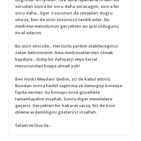
sorudan sonra bir soru daha soracagim, sonra bir
soru daha... Eger 3 sorunun da cevaplari dogru
olursa, ben de sizin sözünüzü tasdik eder, bu
medrese metodunun gerçekten en iyisi oldugunu
itiraf ederim.
Bu sizin elinizde... Her türlü yardim alabileceginizi
zaten belirtmistim. Ama medreselilerden olmak
kaydiyla... Gidip bir ilahiyatçi veya Seriat
mezunundan kopya almak yok!
Ben Hodri Meydan! dedim, siz de kabul ettiniz.
Bundan sonra hedef saptirma ve demogoji kimseye
fayda vermez. Su konuyu önce güzellikle
tamamlayalim insallah. Sonra diger meselelere
geçeriz. Gerçekten bir hakaret varsa, biz de özür
dileme erdemliligini gösteririz insallah.
Selam ve Dua ile...