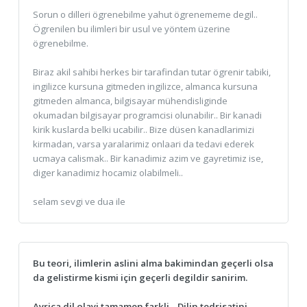
Sorun o dilleri ögrenebilme yahut ögrenememe degil..
Ögrenilen bu ilimleri bir usul ve yöntem üzerine
ögrenebilme.
Biraz akil sahibi herkes bir tarafindan tutar ögrenir tabiki,
ingilizce kursuna gitmeden ingilizce, almanca kursuna
gitmeden almanca, bilgisayar mühendisliginde
okumadan bilgisayar programcisi olunabilir.. Bir kanadi
kirik kuslarda belki ucabilir.. Bize düsen kanadlarimizi
kirmadan, varsa yaralarimiz onlaari da tedavi ederek
ucmaya calismak.. Bir kanadimiz azim ve gayretimiz ise,
diger kanadimiz hocamiz olabilmeli..
selam sevgi ve dua ile
Bu teori, ilimlerin aslini alma bakimindan geçerli olsa
da gelistirme kismi için geçerli degildir sanirim.
Ayrica dil olayi tamamen farkli... Dilin tedrisatini