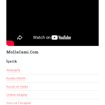
MollaCami.Com
İçerik
Anasayfa
Kuran-ı Kerim
Kuran ve Hadis
Online Kitaplar
Soru ve Cevaplar