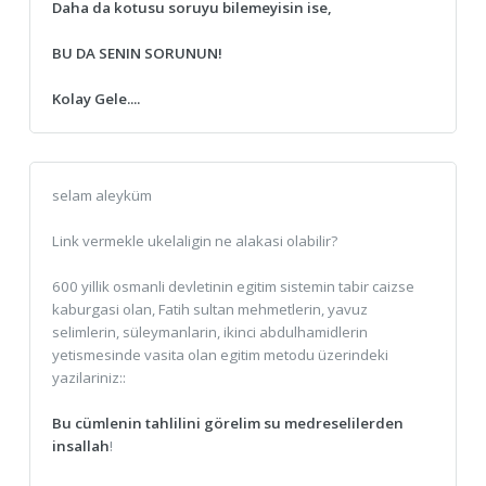
Daha da kotusu soruyu bilemeyisin ise,
BU DA SENIN SORUNUN!
Kolay Gele....
selam aleyküm
Link vermekle ukelaligin ne alakasi olabilir?
600 yillik osmanli devletinin egitim sistemin tabir caizse
kaburgasi olan, Fatih sultan mehmetlerin, yavuz
selimlerin, süleymanlarin, ikinci abdulhamidlerin
yetismesinde vasita olan egitim metodu üzerindeki
yazilariniz::
Bu cümlenin tahlilini görelim su medreselilerden
insallah
!