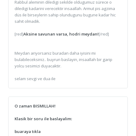
Rabbul aleminin diledigi sekilde oldugumuz sürece o
diledigi kadarini verecektir insaallah. Armut pis agzima
düs ile birseylerin sahip olundugunu bugune kadar hic
sahit olmadik.
[red]
Aksine savunan varsa, hodri meydan!
[/red]
Meydan ariyorsaniz buradan daha iyisini mi
bulabileceksiniz.. buyrun baslayin, insaallah bir garip
yolcu sesimizi duyacaktir.
selam sevgi ve dua ile
O zaman BISMILLAH!
Klasik bir soru ile baslayalim:
buaraya tıkla