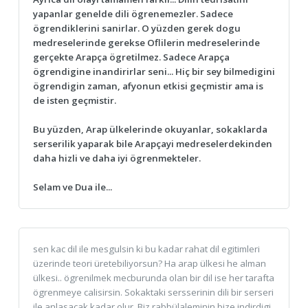
yapanlar genelde dili ögrenemezler. Sadece
ögrendiklerini sanirlar. O yüzden gerek dogu
medreselerinde gerekse Oflilerin medreselerinde
gerçekte Arapça ögretilmez. Sadece Arapça
ögrendigine inandirirlar seni... Hiç bir sey bilmedigini
ögrendigin zaman, afyonun etkisi geçmistir ama is
de isten geçmistir.
Bu yüzden, Arap ülkelerinde okuyanlar, sokaklarda
serserilik yaparak bile Arapçayi medreselerdekinden
daha hizli ve daha iyi ögrenmekteler.
Selam ve Dua ile...
sen kac dil ile mesgulsin ki bu kadar rahat dil egitimleri
üzerinde teori üretebiliyorsun? Ha arap ülkesi he alman
ülkesi.. ögrenilmek mecburunda olan bir dil ise her tarafta
ögrenmeye calisirsin. Sokaktaki sersserinin dili bir serseri
ile anlasacak kadar olur. Biz rabbülaleminin bize indirdigi