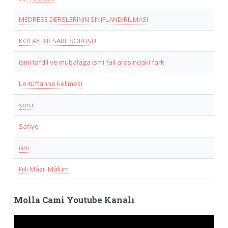
MEDRESE DERSLERININ SINIFLANDIRILMASI
KOLAY BiR SARF SORUSU
ismi tafdil ve mubalaga ismi fail arasindaki fark
Le-tüftanne kelimesi
soru
Safiye
ilim
Fiili Mâzi- Mâlum
Molla Cami Youtube Kanalı