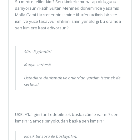
Su medreseliler kim? Sen kimlerle muhatap oldugunu
saniyorsun? Fatih Sultan Mehmed döneminde yasamis
Molla Cami Hazretlerinin ismine ithafen acilmis bir site
ismi ve yüce tasavvuf ehlinin ismin yer aldigi bu oramda
sen kimlere kast ediyorsun?
Süre 3 gündür!
Kopya serbest!
Üstadlara danismak ve onlardan yardim istemek de
serbest!
UKELA'laligini tarif edebilecek baska cümle var mi? sen
kimsin? Serhos bir yolcudan baska sen kimsin?
Klasik bir soru ile baslayalim: