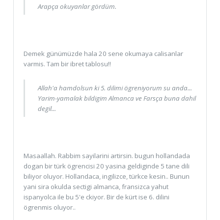
Arapça okuyanlar gördüm.
Demek günümüzde hala 20 sene okumaya calisanlar
varmis. Tam bir ibret tablosu!!
Allah'a hamdolsun ki 5. dilimi ögreniyorum su anda...
Yarim-yamalak bildigim Almanca ve Farsça buna dahil
degil...
Masaallah. Rabbim sayilarini artirsin. bugun hollandada
dogan bir türk ögrencisi 20 yasina geldiginde 5 tane dili
biliyor oluyor. Hollandaca, ingilizce, türkce kesin.. Bunun
yani sira okulda sectigi almanca, fransizca yahut
ispanyolca ile bu 5'e ckiyor. Bir de kürt ise 6. dilini
ögrenmis oluyor..