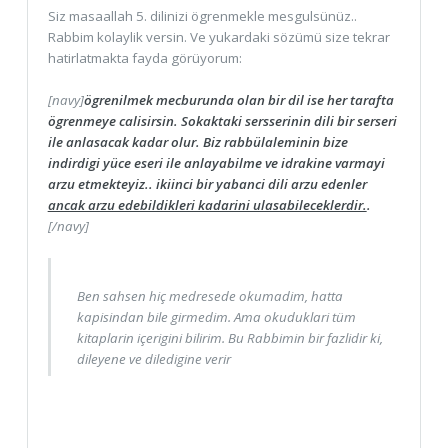
Siz masaallah 5. dilinizi ögrenmekle mesgulsünüz..
Rabbim kolaylik versin. Ve yukardaki sözümü size tekrar
hatirlatmakta fayda görüyorum:
[navy]
ögrenilmek mecburunda olan bir dil ise her tarafta
ögrenmeye calisirsin. Sokaktaki sersserinin dili bir serseri
ile anlasacak kadar olur. Biz rabbülaleminin bize
indirdigi yüce eseri ile anlayabilme ve idrakine varmayi
arzu etmekteyiz.. ikiinci bir yabanci dili arzu edenler
ancak arzu edebildikleri kadarini ulasabileceklerdir.
.
[/navy]
Ben sahsen hiç medresede okumadim, hatta
kapisindan bile girmedim. Ama okuduklari tüm
kitaplarin içerigini bilirim. Bu Rabbimin bir fazlidir ki,
dileyene ve diledigine verir