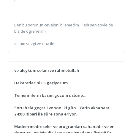
Ben bu sorunun cevabini bilemedim. Hadi sen söyle de
biz de ögrenelim?
selam sevgi ve dua ile
ve aleykum selam ve rahmetullah
Hakaretlerini ES geçiyorum.
Temennilerin basim gözüm üstüne...
Soru hala geçerli ve son iki gün... Yarin aksa saat
24:00 itibari ile süre sona eriyor.
Madem medreseler ve programlari sahanedir ve en
dogrusu- en iyisidir, iste sana ispatlama firsati! Bu