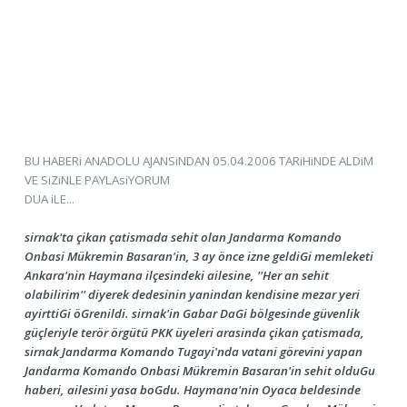
BU HABERi ANADOLU AJANSiNDAN 05.04.2006 TARiHiNDE ALDiM
VE SiZiNLE PAYLAsiYORUM
DUA iLE...
sirnak'ta çikan çatismada sehit olan Jandarma Komando
Onbasi Mükremin Basaran'in, 3 ay önce izne geldiGi memleketi
Ankara'nin Haymana ilçesindeki ailesine, ''Her an sehit
olabilirim'' diyerek dedesinin yanindan kendisine mezar yeri
ayirttiGi öGrenildi. sirnak'in Gabar DaGi bölgesinde güvenlik
güçleriyle terör örgütü PKK üyeleri arasinda çikan çatismada,
sirnak Jandarma Komando Tugayi'nda vatani görevini yapan
Jandarma Komando Onbasi Mükremin Basaran'in sehit olduGu
haberi, ailesini yasa boGdu. Haymana'nin Oyaca beldesinde