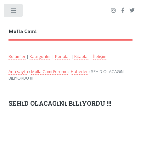
Toggle
Molla Cami
Bölümler
|
Kategoriler
|
Konular
|
Kitaplar
|
İletişim
Ana sayfa
›
Molla Cami Forumu
›
Haberler
› SEHiD OLACAGiNi
BiLiYORDU !!!
SEHiD OLACAGiNi BiLiYORDU !!!