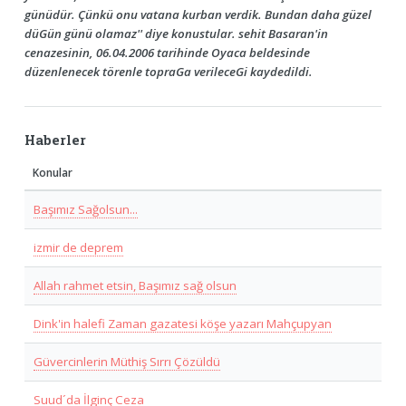
günüdür. Çünkü onu vatana kurban verdik. Bundan daha güzel
düGün günü olamaz'' diye konustular. sehit Basaran'in
cenazesinin, 06.04.2006 tarihinde Oyaca beldesinde
düzenlenecek törenle topraGa verileceGi kaydedildi.
Haberler
Konular
Başımız Sağolsun...
izmir de deprem
Allah rahmet etsin, Başımız sağ olsun
Dink'in halefi Zaman gazatesi köşe yazarı Mahçupyan
Güvercinlerin Müthiş Sırrı Çözüldü
Suud´da İlginç Ceza