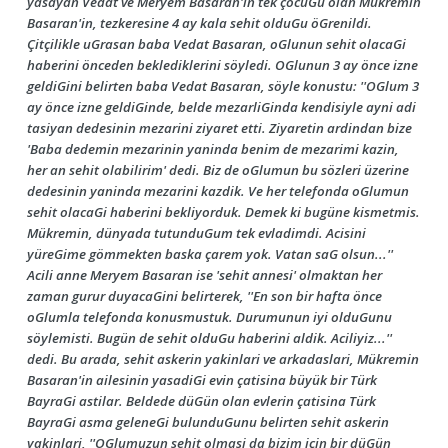
yasayan Vedat ve Meryem Basaran'in tek çocuGu olan Mükremin
Basaran'in, tezkeresine 4 ay kala sehit olduGu öGrenildi.
Çitçilikle uGrasan baba Vedat Basaran, oGlunun sehit olacaGi
haberini önceden beklediklerini söyledi. OGlunun 3 ay önce izne
geldiGini belirten baba Vedat Basaran, söyle konustu: ''OGlum 3
ay önce izne geldiGinde, belde mezarliGinda kendisiyle ayni adi
tasiyan dedesinin mezarini ziyaret etti. Ziyaretin ardindan bize
'Baba dedemin mezarinin yaninda benim de mezarimi kazin,
her an sehit olabilirim' dedi. Biz de oGlumun bu sözleri üzerine
dedesinin yaninda mezarini kazdik. Ve her telefonda oGlumun
sehit olacaGi haberini bekliyorduk. Demek ki bugüne kismetmis.
Mükremin, dünyada tutunduGum tek evladimdi. Acisini
yüreGime gömmekten baska çarem yok. Vatan saG olsun...''
Acili anne Meryem Basaran ise 'sehit annesi' olmaktan her
zaman gurur duyacaGini belirterek, ''En son bir hafta önce
oGlumla telefonda konusmustuk. Durumunun iyi olduGunu
söylemisti. Bugün de sehit olduGu haberini aldik. Aciliyiz...''
dedi. Bu arada, sehit askerin yakinlari ve arkadaslari, Mükremin
Basaran'in ailesinin yasadiGi evin çatisina büyük bir Türk
BayraGi astilar. Beldede düGün olan evlerin çatisina Türk
BayraGi asma geleneGi bulunduGunu belirten sehit askerin
yakinlari, ''OGlumuzun sehit olmasi da bizim için bir düGün