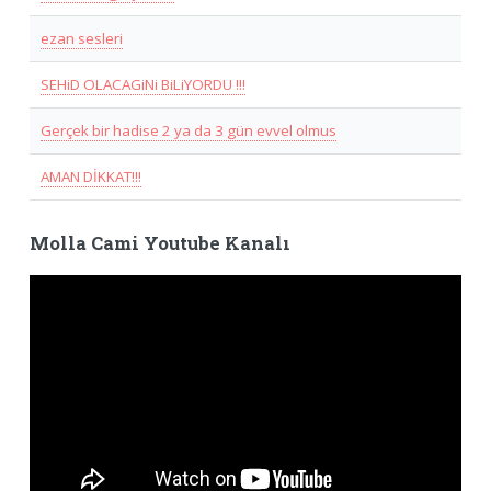
ezan sesleri
SEHiD OLACAGiNi BiLiYORDU !!!
Gerçek bir hadise 2 ya da 3 gün evvel olmus
AMAN DİKKAT!!!
Molla Cami Youtube Kanalı