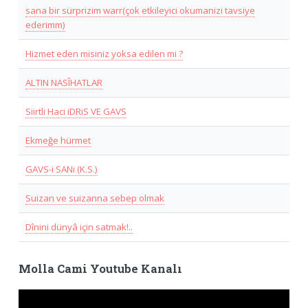
sana bir sürprizim warr(çok etkileyici okumanizi tavsiye
ederimm)
Hizmet eden misiniz yoksa edilen mi ?
ALTIN NASÎHATLAR
Siirtli Haci iDRiS VE GAVS
Ekmeğe hürmet
GAVS-i SANi (K.S.)
Suizan ve suizanna sebep olmak
Dînini dünyâ için satmak!..
Molla Cami Youtube Kanalı