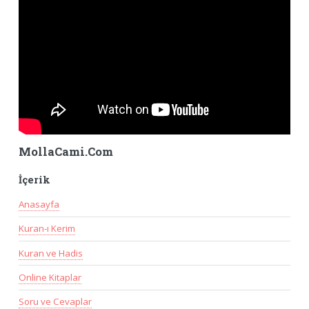
MollaCami.Com
İçerik
Anasayfa
Kuran-ı Kerim
Kuran ve Hadis
Online Kitaplar
Soru ve Cevaplar