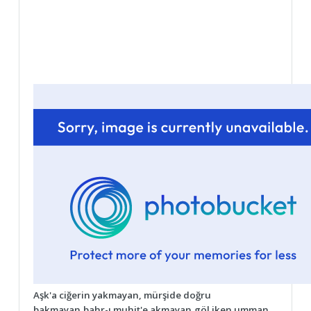
Aşk'a ciğerin yakmayan, mürşide doğru
bakmayan,bahr-ı muhit'e akmayan,göl iken umman