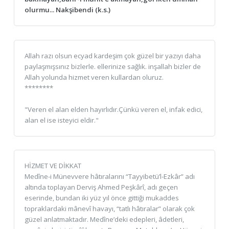
olurmu... Nakşibendi (k.s.)
Allah razı olsun ecyad kardeşim çok güzel bir yazıyı daha
paylaşmışsınız bizlerle. ellerinize sağlık. inşallah bizler de
Allah yolunda hizmet veren kullardan oluruz.
********
"Veren el alan elden hayırlıdır.Çünkü veren el, infak edici,
alan el ise isteyici eldir."
HİZMET VE DİKKAT
Medîne-i Münevvere hâtıralarını “Tayyibetü’l-Ezkâr” adı
altında toplayan Derviş Ahmed Peşkârî, adı geçen
eserinde, bundan iki yüz yıl önce gittiği mukaddes
topraklardaki mânevî havayı, “tatlı hâtıralar” olarak çok
güzel anlatmaktadır. Medîne’deki edepleri, âdetleri,