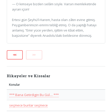
— O kimseye bizden selâm söyle. Varsın memleketinde
ayran içsin!
Ertesi gün Şeyhü’l-Harem, hasta olan zâtın evine gitmiş.
Peygamberimizin emrini tebliğ etmiş. O da yaptığı hatayı
anlamış. “Emir yüce yerden, işittim ve itâat ettim,
başüstüne” diyerek Anadolu’daki beldesine dönmüş.
⋘
⋙
Hikayeler ve Kissalar
Konular
*** Bana Getirdigin Bu Gül.... ***
seçmece bunlar seçmece