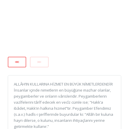
⋘
⋙
ALLÂH’IN KULLARINA HİZMET EN BÜYÜK NİMETLERDENDİR
İnsanlar içinde nimetlerin en büyüğüne mazhar olanlar,
peygamberler ve onların vârisleridir. Peygamberlerin
vazîfelerini târîf edecek en vecîz cümle ise; "Hakk’a
ibâdet, Hakk’ın halkına hizmet”tir. Peygamber Efendimiz
(s.a.v.) hadîs-i şerîflerinde buyurdular ki: “Allâh bir kuluna
hayrı dilerse, o kulunu, insanların ihtiyaçlarını yerine
getirmekte kullanır.”