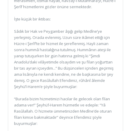
merâsimleri, ictimâî hayatı, Ravzay-ı Mutahhara’yı, Hücre-i
Şerîf hizmetlerini gözler önüne sermektedir.
İşte küçük bir iktibas:
Sâdık bir Hak ve Peygamber âşığı gelip Medîne’ye
yerleşmiş. Orada evlenmiş. Uzun süre ikâmet ettiği için
Hücre-i Şerîf’te bir hizmet ile şereflenmiş. Hayli zaman
sonra hummâ hastalığına tutulmuş. Hummânın ateşi ile
yanıp tutuşurken bir gün hatırına gelmiş ki “Şimdi
Anadolu’daki vilâyetimde olsaydım ve şu filan yoğurttan
bir tas ayran içseydim...” Bu düşünceleri içinden geçirmiş
ama lisânıyla ne kendi kendine, ne de başkasına bir şey
demiş. O gece Rasûlullah Efendimiz, rûhânî âlemde
Şeyhü’l-Harem’e şöyle buyurmuşlar:
“Burada bizim hizmetimizi hacılar ile gelecek olan filan
adama ver!” Şeyhü’l-Harem hürmetle ve edeple: “Yâ
Rasûlallah. O hizmete ümmetinizden Medîne’de oturan
filan kimse bakmaktadır” deyince Efendimiz şöyle
buyurmuşlar: