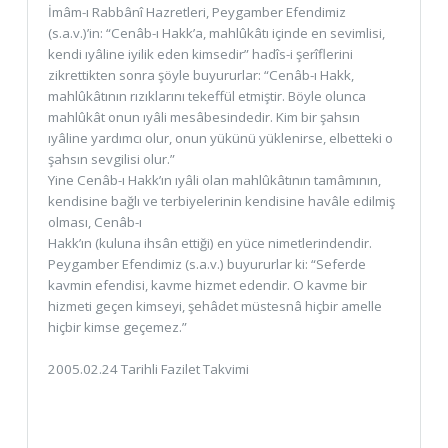
İmâm-ı Rabbânî Hazretleri, Peygamber Efendimiz
(s.a.v.)’in: “Cenâb-ı Hakk’a, mahlûkâtı içinde en sevimlisi,
kendi ıyâline iyilik eden kimsedir” hadîs-i şerîflerini
zikrettikten sonra şöyle buyururlar: “Cenâb-ı Hakk,
mahlûkâtının rızıklarını tekeffül etmiştir. Böyle olunca
mahlûkât onun ıyâli mesâbesindedir. Kim bir şahsın
ıyâline yardımcı olur, onun yükünü yüklenirse, elbetteki o
şahsın sevgilisi olur.”
Yine Cenâb-ı Hakk’ın ıyâli olan mahlûkâtının tamâmının,
kendisine bağlı ve terbiyelerinin kendisine havâle edilmiş
olması, Cenâb-ı
Hakk’ın (kuluna ihsân ettiği) en yüce nimetlerindendir.
Peygamber Efendimiz (s.a.v.) buyururlar ki: “Seferde
kavmin efendisi, kavme hizmet edendir. O kavme bir
hizmeti geçen kimseyi, şehâdet müstesnâ hiçbir amelle
hiçbir kimse geçemez.”
2005.02.24 Tarihli Fazilet Takvimi