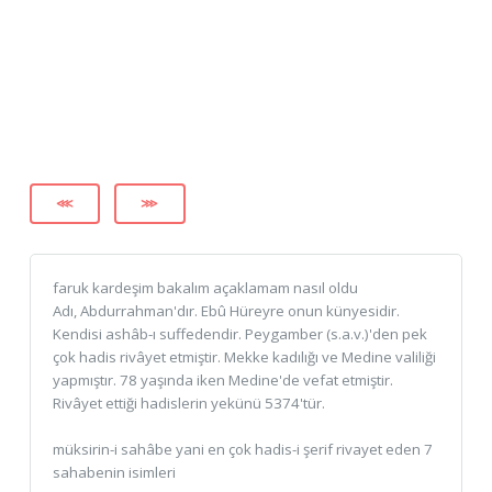
⋘
⋙
faruk kardeşim bakalım açaklamam nasıl oldu
Adı, Abdurrahman'dır. Ebû Hüreyre onun künyesidir.
Kendisi ashâb-ı suffedendir. Peygamber (s.a.v.)'den pek
çok hadis rivâyet etmiştir. Mekke kadılığı ve Medine valiliği
yapmıştır. 78 yaşında iken Medine'de vefat etmiştir.
Rivâyet ettiği hadislerin yekünü 5374'tür.
müksirin-i sahâbe yani en çok hadis-i şerif rivayet eden 7
sahabenin isimleri