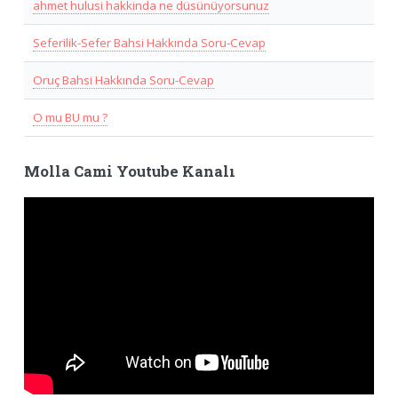
ahmet hulusi hakkinda ne düsünüyorsunuz
Seferilik-Sefer Bahsi Hakkında Soru-Cevap
Oruç Bahsi Hakkında Soru-Cevap
O mu BU mu ?
Molla Cami Youtube Kanalı