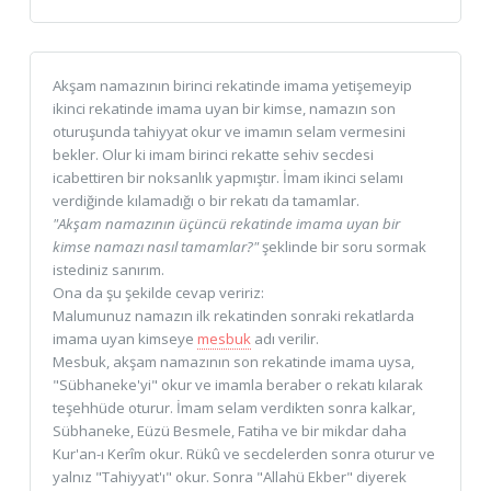
Akşam namazının birinci rekatinde imama yetişemeyip
ikinci rekatinde imama uyan bir kimse, namazın son
oturuşunda tahiyyat okur ve imamın selam vermesini
bekler. Olur ki imam birinci rekatte sehiv secdesi
icabettiren bir noksanlık yapmıştır. İmam ikinci selamı
verdiğinde kılamadığı o bir rekatı da tamamlar.
"Akşam namazının üçüncü rekatinde imama uyan bir
kimse namazı nasıl tamamlar?"
şeklinde bir soru sormak
istediniz sanırım.
Ona da şu şekilde cevap veririz:
Malumunuz namazın ilk rekatinden sonraki rekatlarda
imama uyan kimseye
mesbuk
adı verilir.
Mesbuk, akşam namazının son rekatinde imama uysa,
"Sübhaneke'yi" okur ve imamla beraber o rekatı kılarak
teşehhüde oturur. İmam selam verdikten sonra kalkar,
Sübhaneke, Eüzü Besmele, Fatiha ve bir mikdar daha
Kur'an-ı Kerîm okur. Rükû ve secdelerden sonra oturur ve
yalnız "Tahiyyat'ı" okur. Sonra "Allahü Ekber" diyerek