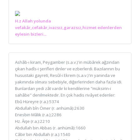
H.z Allah yolunda
vefakâr,cefakâr,ivazsız,garazsız,hizmet edenlerden
eylesin bizleri...
Ashâb-ı kiram, Peygamber (s.a.v.)'in mübârek ağzından
çıkan hadîs-i şerifleri dinler ve ezberlerdi. Bazılarının bu
husustaki gayreti, Resûl-i Ekrem (s.a.v.)'in yanında ve
yakınında olması sebebiyle, diğerlerinden daha fazla idi.
Bunlardan yedi zât vardır ki kendilerine "müksirin-i
sahâbe" denilmektedir. En çok hadis rivâyet edenler:
Ebû Hüreyre (r.a.):5374
Abdullah bîn Ömer (r. anhümâ):2630
Enesbin Mâlik (r.a.);2286
Hz. Âişe (r.a.):2210
Abdullah bin Abbas (r. anhümâ):1660
Câbir bin Abdullah (r.a.):1540