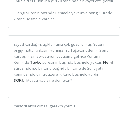
Ebû Said el-Hudrî (r.a.):1170 tane hadis rivayet etmişlerdir.
-Hangi Surenin başında Besmele yoktur ve hangi Surede
2 tane Besmele vardır?
Ecyad kardeşim, açıklamanız çok güzel olmuş. Yeterli
bilgiyi hatta fazlasını vermişsiniz.Teşekür ederim. Sena
kardeşimizin sorusunun cevabına gelince Kur'an-ı
Kerim'de
Tevbe
sûresinin başında besmele yoktur.
Neml
sûresinde ise bir tane başında bir tane de 30. ayet-i
kerimesinde olmak üzere iki tane besmele vardır.
SORU:
Mevzu hadis ne demektir?
mescidi aksa olması gerekmiyormu