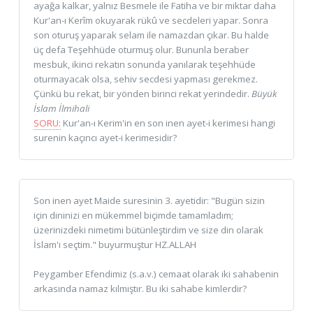
ayağa kalkar, yalnız Besmele ile Fatiha ve bir miktar daha
Kur'an-ı Kerîm okuyarak rükû ve secdeleri yapar. Sonra
son oturuş yaparak selam ile namazdan çıkar. Bu halde
üç defa Teşehhüde oturmuş olur. Bununla beraber
mesbuk, ikinci rekatın sonunda yanılarak teşehhüde
oturmayacak olsa, sehiv secdesi yapması gerekmez.
Çünkü bu rekat, bir yönden birinci rekat yerindedir.
Büyük
İslam İlmihali
SORU:
Kur'an-ı Kerim'in en son inen ayet-i kerimesi hangi
surenin kaçıncı ayet-i kerimesidir?
Son inen ayet Maide suresinin 3. ayetidir: "Bugün sizin
için dininizi en mükemmel biçimde tamamladım;
üzerinizdeki nimetimi bütünleştirdim ve size din olarak
İslam'ı seçtim." buyurmuştur HZ.ALLAH
Peygamber Efendimiz (s.a.v.) cemaat olarak iki sahabenin
arkasında namaz kılmıştır. Bu iki sahabe kimlerdir?