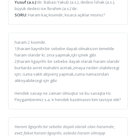
Yusuf (a.s.)
'dır. Babası Yakub (a.s.), dedesi İshak (a.s.),
büyük dedesi ise İbrahim (a.s.)'dır.
SORU:
Haram kaç kısımdır, kısaca açıklar mısınız?
haram 2 kısımdır.
1)haram liaynihi:bir sebebe dayalı olmaksızın temelde
haram olandır ki; zina yapmak,içki içmek gibi
2)haram ligayrihi: bir sebebe dayalı olarak haram olandır
bunlarda avret mahalini acmak,zinaya neden olabilecegi
için; cuma vakti alişveriş yapmak,cuma namazından
alıkoyabilecegi için gibi
Hendek savaşı ne zaman olmuştur ve bu savaşta Hz.
Peygamberimiz s.a.'e hendek kazılmasını kim tavsiye etti?
Haram ligayrihi bir sebebe dayalı olarak olan haramdır,
evet; fakat haram ligayrihi, aslında haram olmayıp