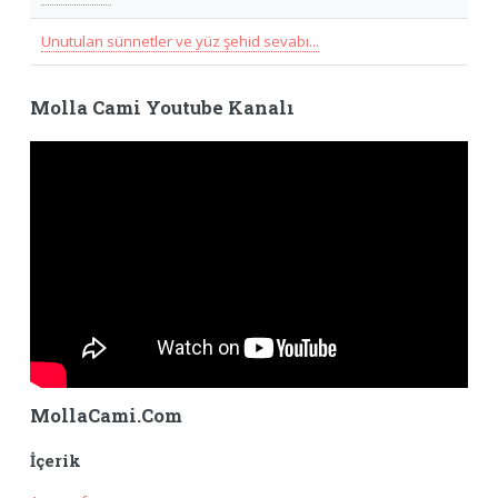
Unutulan sünnetler ve yüz şehid sevabı...
Molla Cami Youtube Kanalı
MollaCami.Com
İçerik