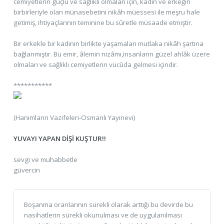
cemiyetlerin güçlü ve sağlıklı olmaları için, kadın ve erkeğin
birbirleriyle olan münasebetini nikâh müessesi ile meşru hale
getimiş, ihtiyaçlarının teminine bu sûretle müsaade etmiştir.
Bir erkekle bir kadının birlikte yaşamaları mutlaka nikâh şartına
bağlanmıştır. Bu emir, âlemin nizâmı,insanların güzel ahlâk üzere
olmaları ve sağlıklı cemiyetlerin vücûda gelmesi içindir.
***********
(Hanımların Vazifeleri-Osmanlı Yayınevi)
YUVAYI YAPAN DİŞİ KUŞTUR!!
sevgi ve muhabbetle
güvercin
Boşanma oranlarının sürekli olarak arttığı bu devirde bu
nasihatlerin sürekli okunulması ve de uygulanılması