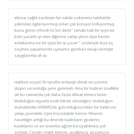
elinize sağlık kardeşim bir valide sultanımız talebelrle
yakından ilgileniyormuş onları çok koruyor kolluyormuş
bunu gören efendi Hz leri derki" cenabı hak bir iyiye bir
kötü yazarki iyi olan diğerine sahip çıksın diye benim
evlatlarıma ise bir iyiye bir iyi yazar " sözleriyle bize eş
seçimini yaparkende uymamız gereken meajı vermiştir
saygılarımla ali ay
Haklısın ecyad. İki tarafta anlayışlı olmalı ve üzerine
düşen sorumlulğu yere getirmeli. Ama bir kadının özellikle
de bu zamanda çok daha fazla dikkat etmesi lazım.
Mutluluğun eşyada evde lükste olmadığını; mutluluğun
muhabbette DİNİMİZde gizli olduğunu bilen bir kadın evi
çekip çevirebilir. Eşini hoş tutabilir bence. Fitnenin
hasetliğin arttığı bu devirde kadınların gözlerini,
kulaklarını ve en önemlisi ağzını koruyabilmesi çok
zorlaştı. Cenab-ı Hakk elimize, ayağımıza, gözümüze,