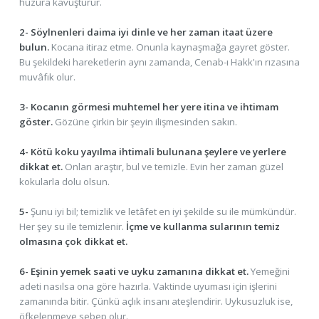
huzura kavuşturur.
2- Söylnenleri daima iyi dinle ve her zaman itaat üzere
bulun.
Kocana itiraz etme. Onunla kaynaşmağa gayret göster.
Bu şekildeki hareketlerin aynı zamanda, Cenab-ı Hakk'ın rızasına
muvâfık olur.
3- Kocanın görmesi muhtemel her yere itina ve ihtimam
göster.
Gözüne çirkin bir şeyin ilişmesinden sakın.
4- Kötü koku yayılma ihtimali bulunana şeylere ve yerlere
dikkat et.
Onları araştır, bul ve temizle. Evin her zaman güzel
kokularla dolu olsun.
5-
Şunu iyi bil; temizlik ve letâfet en iyi şekilde su ile mümkündür.
Her şey su ile temizlenir.
İçme ve kullanma sularının temiz
olmasına çok dikkat et.
6- Eşinin yemek saati ve uyku zamanına dikkat et.
Yemeğini
adeti nasılsa ona göre hazırla. Vaktinde uyuması için işlerini
zamanında bitir. Çünkü açlık insanı ateşlendirir. Uykusuzluk ise,
öfkelenmeye sebep olur.