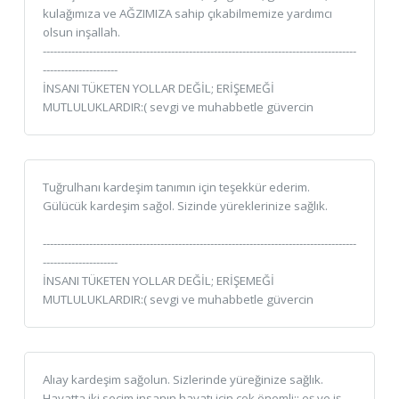
kulağımıza ve AĞZIMIZA sahip çıkabilmemize yardımcı
olsun inşallah.
----------------------------------------------------------------------------------------
---------------------
İNSANI TÜKETEN YOLLAR DEĞİL; ERİŞEMEĞİ
MUTLULUKLARDIR:( sevgi ve muhabbetle güvercin
Tuğrulhanı kardeşim tanımın için teşekkür ederim.
Gülücük kardeşim sağol. Sizinde yüreklerinize sağlık.
----------------------------------------------------------------------------------------
---------------------
İNSANI TÜKETEN YOLLAR DEĞİL; ERİŞEMEĞİ
MUTLULUKLARDIR:( sevgi ve muhabbetle güvercin
Alıay kardeşim sağolun. Sizlerinde yüreğinize sağlık.
Hayatta iki seçim insanın hayatı için çok önemli;; eş ve iş