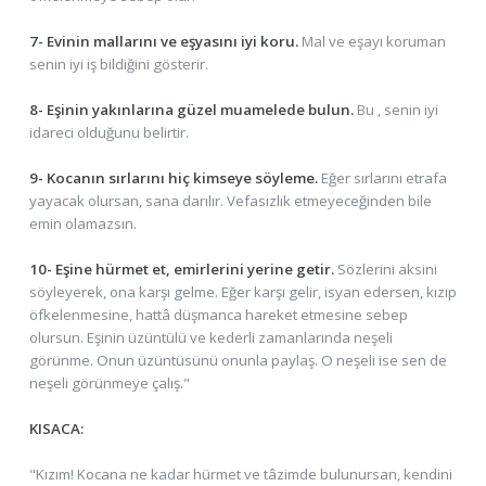
7- Evinin mallarını ve eşyasını iyi koru.
Mal ve eşayı koruman
senin iyi iş bildiğini gösterir.
8- Eşinin yakınlarına güzel muamelede bulun.
Bu , senin iyi
idareci olduğunu belirtir.
9- Kocanın sırlarını hiç kimseye söyleme.
Eğer sırlarını etrafa
yayacak olursan, sana darılır. Vefasızlık etmeyeceğinden bile
emin olamazsın.
10- Eşine hürmet et, emirlerini yerine getir.
Sözlerini aksini
söyleyerek, ona karşı gelme. Eğer karşı gelir, isyan edersen, kızıp
öfkelenmesine, hattâ düşmanca hareket etmesine sebep
olursun. Eşinin üzüntülü ve kederli zamanlarında neşeli
görünme. Onun üzüntüsünü onunla paylaş. O neşeli ise sen de
neşeli görünmeye çalış."
KISACA:
"Kızım! Kocana ne kadar hürmet ve tâzimde bulunursan, kendini