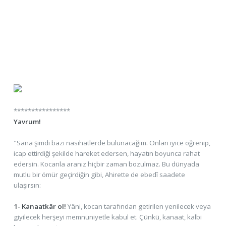
****************
Yavrum!
"Sana şimdi bazı nasihatlerde bulunacağım. Onları iyice öğrenip,
icap ettirdiği şekilde hareket edersen, hayatın boyunca rahat
edersin. Kocanla aranız hiçbir zaman bozulmaz. Bu dünyada
mutlu bir ömür geçirdiğin gibi, Ahirette de ebedî saadete
ulaşırsın:
1- Kanaatkâr ol!
Yâni, kocan tarafından getirilen yenilecek veya
giyilecek herşeyi memnuniyetle kabul et. Çünkü, kanaat, kalbi