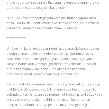
ona o kadar çok sevdirirsin. Rızasına ne derece uygun hareket
edersen, o nisbette sevgisini kazanırsın."
"Şunu da ilâve etmeden geçemiyeceğim; bunları yapabilmen
ancak, onun isteklerini kendi hevâ u heveslerine, onun rızasını
kendi arzularına tercih etmenle mümkün olabilir."
***********
Ümâme'nin kendi tecrübelerinden faydalanarak, kızına yapmış
olduğu bu nasihatler; bir evde kocasıyla iyi geçinmek, evi iyi
idare etmek ve huzur içinde hayatın tadını çıkarark yaşamak
isteyen hanımların yapması gereken hareketlerdir. Bu sözler
bütün kadınların kulaklarına küpe olmalı, nasihatlerin
paralelinde kendilerine bir yön tayin etmelidirler.
Cenab-ı Hakk bize emanet ve kudretini göstermek için, yarattığı
mahlûkatın dünyamızda çoğalmalarını irade buyurmuştur. Bu
sebeple erkek ile kadını birbirlerine muhtaç kılmış, akıl ve zekâ ile
süsleyerek onlara diğer mahlûkattan üstün bir yer tahsis
etmiştir. İnsanların biraraya gelerek meydana getirdiği