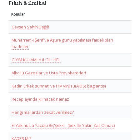
Fıkıh & ilmihal
Konular
Cevşen Sahih Değil!
Muharrem-i Şerif ve Âşure günü yapılması faideli olan
ibadetler
GiYiM KUsAMLA iLGiLi HEL
Alkollü Gazozlar ve Usta Provokatörler!
Kadin Erkek sünneti ve HiV virüsü(AiDS) baglantisi
Recep ayında kılınacak namaz
Hangi mallardan zekât verilmez?
El Yakınü La Yazülü Biş'şekki...(Şek İle Yakın Zail Olmaz)
KADER Mi?