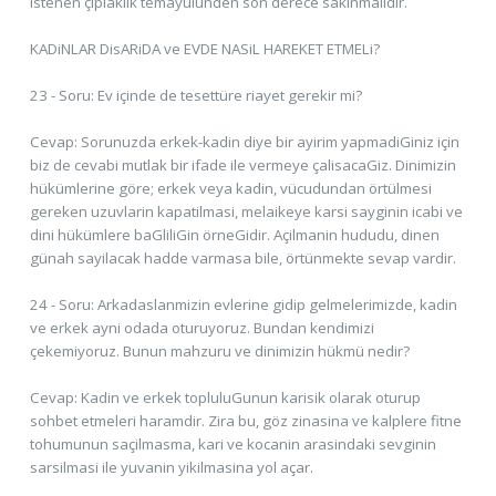
istenen çiplaklik temayülünden son derece sakinmalidir.
KADiNLAR DisARiDA ve EVDE NASiL HAREKET ETMELi?
23 - Soru: Ev içinde de tesettüre riayet gerekir mi?
Cevap: Sorunuzda erkek-kadin diye bir ayirim yapmadiGiniz için
biz de cevabi mutlak bir ifade ile vermeye çalisacaGiz. Dinimizin
hükümlerine göre; erkek veya kadin, vücudundan örtülmesi
gereken uzuvlarin kapatilmasi, melaikeye karsi sayginin icabi ve
dini hükümlere baGliliGin örneGidir. Açilmanin hududu, dinen
günah sayilacak hadde varmasa bile, örtünmekte sevap vardir.
24 - Soru: Arkadaslanmizin evlerine gidip gelmelerimizde, kadin
ve erkek ayni odada oturuyoruz. Bundan kendimizi
çekemiyoruz. Bunun mahzuru ve dinimizin hükmü nedir?
Cevap: Kadin ve erkek topluluGunun karisik olarak oturup
sohbet etmeleri haramdir. Zira bu, göz zinasina ve kalplere fitne
tohumunun saçilmasma, kari ve kocanin arasindaki sevginin
sarsilmasi ile yuvanin yikilmasina yol açar.