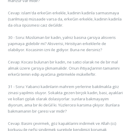
mahzur var midir?
Cevap: islam'da erkeGin erkekle, kadinin kadinla sarmasmaya
(sarilmaya) müsaade varsa da, erkeGin erkekle, kadinin kadinla
da olsa öpüsmesi caiz deGildir.
30 - Soru: Müslüman bir kadin, yalniz basina çarsiya alisveris
yapmaya gidebilir mi? Alisverisi, Hiristiyan erkeklerle de
olabiliyor. Kocasinin izni ile gidiyor. Buna ne dersiniz?
Cevap: Kocasi bulunan bir kadin, ne satici olarak ne de bir mal
almak üzere çarsiya çikmamalidir. Onun ihtiyaçlarinin tamamini
erkeGi temin edip ayaGina getirmekle mükelleftir.
31 - Soru: Yabanci kadinlarin mahrem yerlerine bakilmakla göz
zinasi yapilmis oluyor. Sokakta gezen birçok kadin, basi, ayaklari
ve kollari çiplak olarak dolasiyorlar. sunlara bakmayayim
diyorum, ama bir iki deGil ki. Yüzlercesi karsima çikiyor. Bunlara
bakmamanin bir çaresi var midir?
Cevap: Basini çevirmek, göz kapaklarini indirmek ve Allah (cc)
korkusu ile nefsi sindirmek suretiyle kendimizi korumak