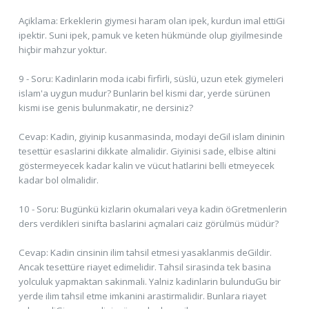
Açiklama: Erkeklerin giymesi haram olan ipek, kurdun imal ettiGi
ipektir. Suni ipek, pamuk ve keten hükmünde olup giyilmesinde
hiçbir mahzur yoktur.
9 - Soru: Kadinlarin moda icabi firfirli, süslü, uzun etek giymeleri
islam'a uygun mudur? Bunlarin bel kismi dar, yerde sürünen
kismi ise genis bulunmakatir, ne dersiniz?
Cevap: Kadin, giyinip kusanmasinda, modayi deGil islam dininin
tesettür esaslarini dikkate almalidir. Giyinisi sade, elbise altini
göstermeyecek kadar kalin ve vücut hatlarini belli etmeyecek
kadar bol olmalidir.
10 - Soru: Bugünkü kizlarin okumalari veya kadin öGretmenlerin
ders verdikleri sinifta baslarini açmalari caiz görülmüs müdür?
Cevap: Kadin cinsinin ilim tahsil etmesi yasaklanmis deGildir.
Ancak tesettüre riayet edimelidir. Tahsil sirasinda tek basina
yolculuk yapmaktan sakinmali. Yalniz kadinlarin bulunduGu bir
yerde ilim tahsil etme imkanini arastirmalidir. Bunlara riayet