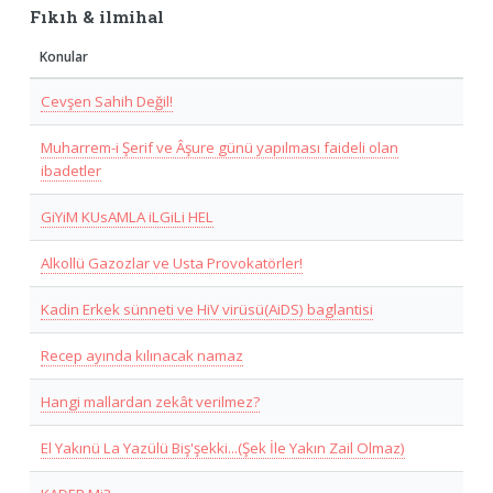
Fıkıh & ilmihal
Konular
Cevşen Sahih Değil!
Muharrem-i Şerif ve Âşure günü yapılması faideli olan
ibadetler
GiYiM KUsAMLA iLGiLi HEL
Alkollü Gazozlar ve Usta Provokatörler!
Kadin Erkek sünneti ve HiV virüsü(AiDS) baglantisi
Recep ayında kılınacak namaz
Hangi mallardan zekât verilmez?
El Yakınü La Yazülü Biş'şekki...(Şek İle Yakın Zail Olmaz)