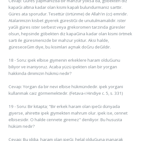
Cevap: Güres yapmanizda bir mahzur yoksa da, göbekten diz
kapaGi altina kadar olan kismi kapali bulundurmaniz sarttir.
Güres ata sporudur. Tesettür (örtünme) de Allah'in (cc) emridir.
Atalarimizin kisbet giyerek gürestiGi de unutulmamalidir. ister
yaGli güres ister serbest veya grekoromen tarzinda güresler
olsun, hepsinde göbekten diz kapaGina kadar olan kismi örtmek
sarti ile güresmenizde bir mahzur yoktur. Aksi halde,
güreseceGim diye, bu kisimlari açmak doGru deGildir.
18 - Soru: ipek elbise giymenin erkeklere haram olduGunu
biliyor ve inaniyoruz. Acaba yüzü ipekten olan bir yorgan
hakkinda dinimizin hükmü nedir?
Cevap: Yorgan da bir nevi elbise hükmündedir. ipek yorgani
kullanmak caiz görmemektedir. (Fetava-i Hindiye c. 5, s. 331)
19 - Soru: Bir kitapta; "Bir erkek haram olan ipeGi dünyada
giyerse, ahirette ipek giymekten mahrum olur. ipek ise, cennet
elbisesidir. O halde cennete giremez" deniliyor. Bu hususta
hüküm nedir?
Cevap: Bu iddia, haram olan ipeGi, helal olduGuna inanarak