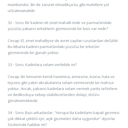
mümkündür. Bir de zaruret olmadikça bu gibi muhitlere yol
uGratmamalidir.
32 - Soru: Bir kadinin eli zinet mahalli midir ve parmaGindaki
yüzüGü yabanci erkeklerin görmesinde bir beis var midir?
Cevap: El, zinet mahalliyse de avret sayilan uzuvlardan deGildir.
Bu itibarla kadinin parmaGindaki yüzüGü bir erkeGin
görmesinde bir günah yoktur.
33 - Soru: Kadinlara selam verilebilir mi?
Cevap: Bir kimsenin kendi hanimina, annesine, kizina, hala ve
teyzesi gibi yakin akrabalarina selam vermesinde bir mahzur
yoktur. Ancak, yabanci kadinlara selam vermek yanlis tefsirlere
ve dedikoduya sebep olabileceGinden dolayi, doGru
görülmemektedir.
34 - Soru: Bazi arkadaslar, "Avrupa'da kadinlarin kapali gezmesi
çok dikkat çektiGi için, açik gezmeleri daha uygundur" diyorlar.
Sözlerinde haklilar mi?