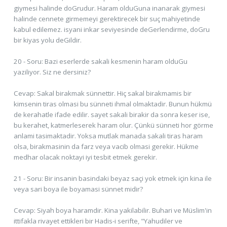
giymesi halinde doGrudur. Haram olduGuna inanarak giymesi
halinde cennete girmemeyi gerektirecek bir suç mahiyetinde
kabul edilemez. isyani inkar seviyesinde deGerlendirme, doGru
bir kiyas yolu deGildir.
20 - Soru: Bazi eserlerde sakali kesmenin haram olduGu
yaziliyor. Siz ne dersiniz?
Cevap: Sakal birakmak sünnettir. Hiç sakal birakmamis bir
kimsenin tiras olmasi bu sünneti ihmal olmaktadir. Bunun hükmü
de kerahatle ifade edilir. sayet sakali birakir da sonra keser ise,
bu kerahet, katmerleserek haram olur. Çünkü sünneti hor görme
anlami tasimaktadir. Yoksa mutlak manada sakali tiras haram
olsa, birakmasinin da farz veya vacib olmasi gerekir. Hükme
medhar olacak noktayi iyi tesbit etmek gerekir.
21 - Soru: Bir insanin basindaki beyaz saçi yok etmek için kina ile
veya sari boya ile boyamasi sünnet midir?
Cevap: Siyah boya haramdir. Kina yakilabilir. Buhari ve Müslim'in
ittifakla rivayet ettikleri bir Hadis-i serifte, "Yahudiler ve