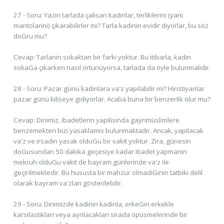
27 - Soru: Yazin tarlada çalisan kadinlar, terliklerini (yani
mantolarini) çikarabilirler mi? Tarla kadinin evidir diyorlar, bu söz
doGru mu?
Cevap: Tarlanin sokaktan bir farki yoktur. Bu itibarla, kadin
sokaGa çikarken nasil örtünüyorsa, tarlada da öyle bulunmalidir.
28 - Soru: Pazar günü kadinlara va'z yapilabilir mi? Hiristiyanlar
pazar günü kiliseye gidiyorlar. Acaba buna bir benzerlik olur mu?
Cevap: Dinimiz, ibadetlerin yapilisinda gayrimüslimlere
benzemekten bizi yasaklamis bulunmaktadir. Ancak, yapilacak
va'z ve irsadin yasak olduGu bir vakit yoktur. Zira, günesin
doGusundan 50 dakika geçesiye kadar ibadet yapmanin
mekruh olduGu vakit de bayram günlerinde va'z ile
geçirilmektedir. Bu hususta bir mahzur olmadiGinin tatbiki delil
olarak bayram va'zlari gösterilebilir.
29 - Soru: Dinimizde kadinin kadinla, erkeGin erkekle
karsilastiklari veya ayrilacaklari sirada öpüsmelerinde bir