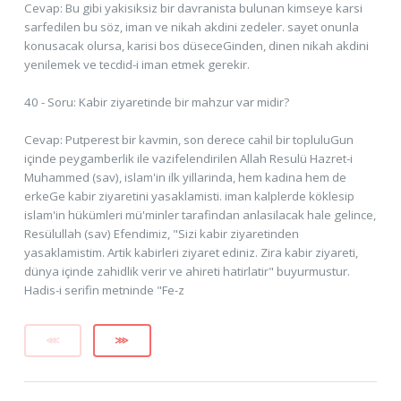
Cevap: Bu gibi yakisiksiz bir davranista bulunan kimseye karsi
sarfedilen bu söz, iman ve nikah akdini zedeler. sayet onunla
konusacak olursa, karisi bos düseceGinden, dinen nikah akdini
yenilemek ve tecdid-i iman etmek gerekir.
40 - Soru: Kabir ziyaretinde bir mahzur var midir?
Cevap: Putperest bir kavmin, son derece cahil bir topluluGun
içinde peygamberlik ile vazifelendirilen Allah Resulü Hazret-i
Muhammed (sav), islam'in ilk yillarinda, hem kadina hem de
erkeGe kabir ziyaretini yasaklamisti. iman kalplerde köklesip
islam'in hükümleri mü'minler tarafindan anlasilacak hale gelince,
Resülullah (sav) Efendimiz, "Sizi kabir ziyaretinden
yasaklamistim. Artik kabirleri ziyaret ediniz. Zira kabir ziyareti,
dünya içinde zahidlik verir ve ahireti hatirlatir" buyurmustur.
Hadis-i serifin metninde "Fe-z
⋘
⋙