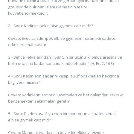
bunlarin takildiGi kulak, kol ve gerdan gibi mahallerin olduGu
görüsünde bulunan islam ulemasinin tezini
kuvvetlendirmektedir.
2 - Soru: Kadinin ipek elbise giymesi caiz midir?
Cevap: Evet, caizdir. ipek elbise giymenin haramliGi sadece
erkeklere mahsustur.
3 - Behce Fetvalarindan: "SariGin bir ucunu iki omuz arasina ve
belin ortasina kadar sarkitmak müstehabtir." (H. Ec. 2/163)
4 - Soru Kadinlarin saçlarini kesip, zülüf birakmalan hakkinda
bilgi verir misiniz?
Cevap: Kadinlarin saçlarini uzatmalari ve her bakimdan erkeGe
benzemekten sakinmalari gerekir.
5 - Soru: Dizden asaGiya inen bir mantonun altina kisa etekli
elbise giymek caiz midir?
Cevap: Manto altina da olsa böyle bir elbiseyi giymek