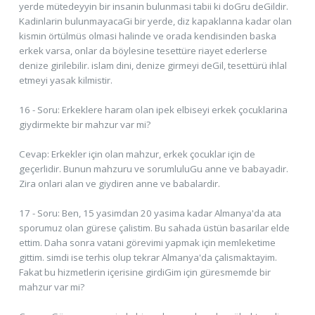
yerde mütedeyyin bir insanin bulunmasi tabii ki doGru deGildir.
Kadinlarin bulunmayacaGi bir yerde, diz kapaklanna kadar olan
kismin örtülmüs olmasi halinde ve orada kendisinden baska
erkek varsa, onlar da böylesine tesettüre riayet ederlerse
denize girilebilir. islam dini, denize girmeyi deGil, tesettürü ihlal
etmeyi yasak kilmistir.
16 - Soru: Erkeklere haram olan ipek elbiseyi erkek çocuklarina
giydirmekte bir mahzur var mi?
Cevap: Erkekler için olan mahzur, erkek çocuklar için de
geçerlidir. Bunun mahzuru ve sorumluluGu anne ve babayadir.
Zira onlari alan ve giydiren anne ve babalardir.
17 - Soru: Ben, 15 yasimdan 20 yasima kadar Almanya'da ata
sporumuz olan gürese çalistim. Bu sahada üstün basarilar elde
ettim. Daha sonra vatani görevimi yapmak için memleketime
gittim. simdi ise terhis olup tekrar Almanya'da çalismaktayim.
Fakat bu hizmetlerin içerisine girdiGim için güresmemde bir
mahzur var mi?