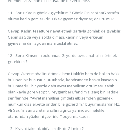
edemediGi zaman dini müsaade de verilemez.
11 - Soru: Kadin gömlek giyebilir mi? GömleGin cebi saG tarafta
olursa kadin gömleGidir. Erkek giyemez diyorlar; doGru mu?
Cevap: Kadin, tesettüre riayet etmek sartiyla gömlek de giyebilir.
Cebin saGda veya solda olmasi, kadinin veya erkeGin
giymesine dini açidan mani teskil etmez.
12 - Soru: Kimsenin bulunmadiGi yerde avret mahallini örtmek
gerekir mi?
Cevap: Avret mahallini örtmek, hem Hakk'in hem de halkin hakki
bulunan bir husustur. Bu itibarla, kendisinden baska kimsenin
bulunmadiGi bir yerde dahi avret mahallinin örtülmesi, sahih
olan kavle göre vaciptir. Peygamber Efendimiz (sav) bir Hadis-i
seriflerinde: "Avret mahallimi içimdeki elbisemden gizlemek
mümkün olsa elbette ondan bile gizlerdim." buyurmuslardir. Hz.
Ali (ra): "insan avret mahallini açinca yanindaki melekler
utancindan yüzlerini çevirirler" buyurmaktadir.
13 - Kravat takmak bid'at midir, deGil midir?