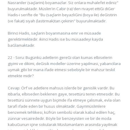
Nasraniler (saçlarini) boyamazlar. Siz onlara muhalefet ediniz"
buyurulmaktadir. Müslim'in Cabir (ra)'den rivayet ettiGi diGer
Hadis-i serifte de "Bu (saçlarin beyazliGini (boya ile) deGistirin
(ve fakat) siyah (lastirmak)tan çekinin" buyurulmaktadir.
Birinci Hadis, saçlarin boyanmasina emr ve müsaade
gerektirmektedir. ikinci Hadis ise bu müsaadeyi kayda
baGlamaktadir.
22 - Soru: Bugünkü adetlerin gereGi olan kumas elbiselerin
giyimi ve dikimi, deGisik modeller üzerine yapilmasi, yabancilara
uymak gibi bir mana ifade etmesi sebebiyle bir mahzur teskil
etmekte midir?
Cevap: Örf ve adetlere mahsus islerde bir genislik vardir. Bu
itibarla, elbiseden beklenen gaye, tesettürü temin etmesidir. Bu
tesettürü sünnete uygun biçimde ifa etmeye çalismak, evla olan
tarafi ifade eden bir husus olmaktadir. Gayrimüslimlere
benzemek tehlikesi, küfrün sembolü olarak kabul edilen haç,
zünnar vesairededir. Böyle bir benzeyisten ve bir de moda
kabuGunun içine sokularak Müslümanlarin arasinda yayilmak