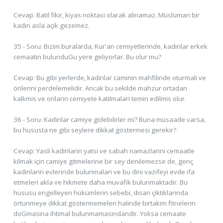
Cevap: Batil fikir, kiyas noktasi olarak alinamaz. Müslüman bir
kadin asla açik gezemez.
35 - Soru: Bizim buralarda, Kur'an cemiyetlerinde, kadinlar erkek
cemaatin bulunduGu yere geliyorlar. Bu olur mu?
Cevap: Bu gibi yerlerde, kadinlar caminin mahfilinde oturmali ve
önlerini perdelemelidir. Ancak bu sekilde mahzur ortadan
kalkmis ve onlarin cemiyete katilmalari temin edilmis olur.
36 - Soru: Kadinlar camiye gidebilirler mi? Buna müsaade varsa,
bu hususta ne gibi seylere dikkat göstermesi gerekir?
Cevap: Yasli kadinlarin yatsi ve sabah namazlarini cemaatle
kilmak için camiye gitmelerine bir sey denilemezse de, genç
kadinlarin evlerinde bulunmalari ve bu dini vazifeyi evde ifa
etmeleri akla ve hikmete daha muvafik bulunmaktadir. Bu
hususu engelleyen hükümlerin sebebi, disari çiktiklarinda
örtünmeye dikkat göstermemeleri halinde birtakim fitnelerin
doGmasina ihtimal bulunmamasindandir. Yoksa cemaate