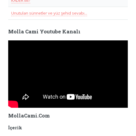
KADER Mi?
Unutulan sünnetler ve yüz şehid sevabı...
Molla Cami Youtube Kanalı
MollaCami.Com
İçerik