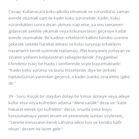
Cevap: KullanacaGi koku alkollü olmamak ve süründüGü zaman
evinde oturmak sarti ile kadin koku sürünebilir. Kadin, koku
süründükten sonra disari çikmasi icap etse, ya onu tamamen
giderecek sekilde yikamali veya kokunun tesiri geçesiye kadar
evinde oturmalidir. Bir kadinin erkeklerin kalbini kendisi üzerine
çekecek sekilde hareket etmesi ve koku sürünüp erkeklerin
nazarlarini kendi üzerinde toplamasi, iffet bünyanini zorlayan ve
zinanin yollarini kolaylastiran sebeplerdendir. Peygamber
Efendimiz (sav) bir Hadis-i seriflerinde söyle buyurmaktadir:
"Kadin koku sürünür ve bunu hissetsinler diye bir (erkek)
topluluGunun yanindan geçerse, o kadin (sanki) zina etmis (gibi)
dir."
39 - Soru: Küçük bir olaydan dolayi bir kimse anneye veya aileye
küfür etse veya küfreden adama "diline saGlik" dese ve "kasti
hakaret etmek için küfrettim" derse, onunla ömür boyu
konusmamaya yemin etsem ve yeminimde sunlari söylesem,
"Seninle konusanin kendi sahsina ailesi bos ve kendisi kafir
olsun" desem ne lazim gelir?