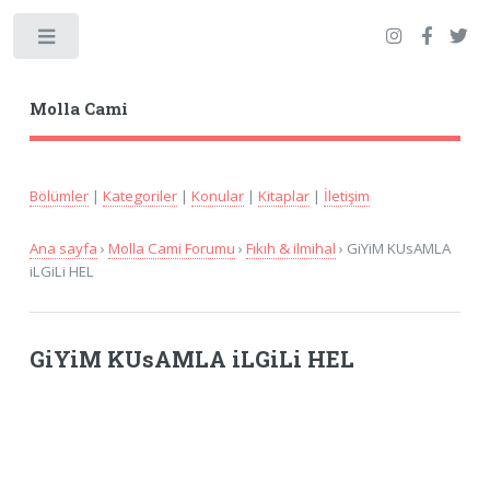
Toggle
Molla Cami
Bölümler
|
Kategoriler
|
Konular
|
Kitaplar
|
İletişim
Ana sayfa
›
Molla Cami Forumu
›
Fıkıh & ilmihal
› GiYiM KUsAMLA
iLGiLi HEL
GiYiM KUsAMLA iLGiLi HEL