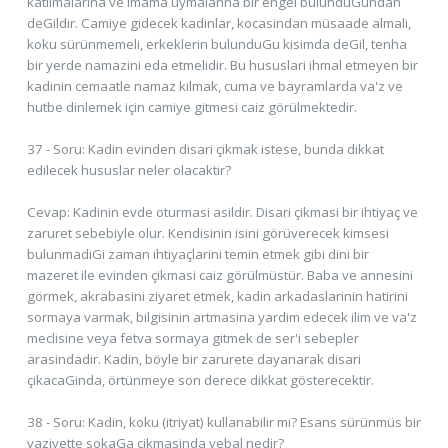
katilmalarina ve imama uymalanna bir engel bulunduGundan
deGildir. Camiye gidecek kadinlar, kocasindan müsaade almali,
koku sürünmemeli, erkeklerin bulunduGu kisimda deGil, tenha
bir yerde namazini eda etmelidir. Bu hususlari ihmal etmeyen bir
kadinin cemaatle namaz kilmak, cuma ve bayramlarda va'z ve
hutbe dinlemek için camiye gitmesi caiz görülmektedir.
37 - Soru: Kadin evinden disari çikmak istese, bunda dikkat
edilecek hususlar neler olacaktir?
Cevap: Kadinin evde oturmasi asildir. Disari çikmasi bir ihtiyaç ve
zaruret sebebiyle olur. Kendisinin isini görüverecek kimsesi
bulunmadiGi zaman ihtiyaçlarini temin etmek gibi dini bir
mazeret ile evinden çikmasi caiz görülmüstür. Baba ve annesini
görmek, akrabasini ziyaret etmek, kadin arkadaslarinin hatirini
sormaya varmak, bilgisinin artmasina yardim edecek ilim ve va'z
meclisine veya fetva sormaya gitmek de ser'i sebepler
arasindadir. Kadin, böyle bir zarurete dayanarak disari
çikacaGinda, örtünmeye son derece dikkat gösterecektir.
38 - Soru: Kadin, koku (itriyat) kullanabilir mi? Esans sürünmüs bir
vaziyette sokaGa çikmasinda vebal nedir?