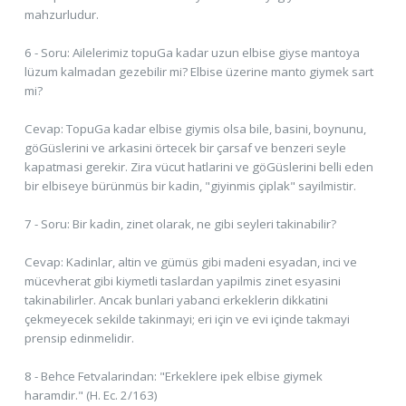
mahzurludur.
6 - Soru: Ailelerimiz topuGa kadar uzun elbise giyse mantoya
lüzum kalmadan gezebilir mi? Elbise üzerine manto giymek sart
mi?
Cevap: TopuGa kadar elbise giymis olsa bile, basini, boynunu,
göGüslerini ve arkasini örtecek bir çarsaf ve benzeri seyle
kapatmasi gerekir. Zira vücut hatlarini ve göGüslerini belli eden
bir elbiseye bürünmüs bir kadin, "giyinmis çiplak" sayilmistir.
7 - Soru: Bir kadin, zinet olarak, ne gibi seyleri takinabilir?
Cevap: Kadinlar, altin ve gümüs gibi madeni esyadan, inci ve
mücevherat gibi kiymetli taslardan yapilmis zinet esyasini
takinabilirler. Ancak bunlari yabanci erkeklerin dikkatini
çekmeyecek sekilde takinmayi; eri için ve evi içinde takmayi
prensip edinmelidir.
8 - Behce Fetvalarindan: "Erkeklere ipek elbise giymek
haramdir." (H. Ec. 2/163)