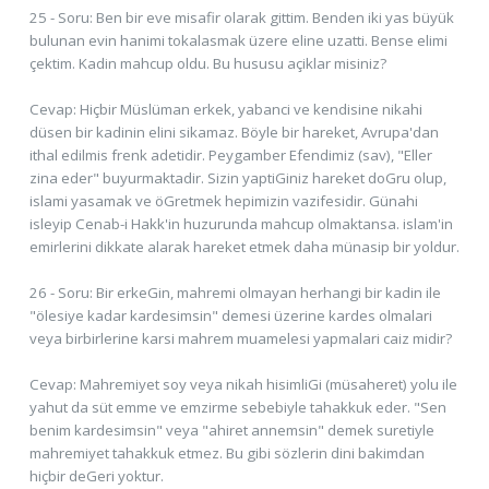
25 - Soru: Ben bir eve misafir olarak gittim. Benden iki yas büyük
bulunan evin hanimi tokalasmak üzere eline uzatti. Bense elimi
çektim. Kadin mahcup oldu. Bu hususu açiklar misiniz?
Cevap: Hiçbir Müslüman erkek, yabanci ve kendisine nikahi
düsen bir kadinin elini sikamaz. Böyle bir hareket, Avrupa'dan
ithal edilmis frenk adetidir. Peygamber Efendimiz (sav), "Eller
zina eder" buyurmaktadir. Sizin yaptiGiniz hareket doGru olup,
islami yasamak ve öGretmek hepimizin vazifesidir. Günahi
isleyip Cenab-i Hakk'in huzurunda mahcup olmaktansa. islam'in
emirlerini dikkate alarak hareket etmek daha münasip bir yoldur.
26 - Soru: Bir erkeGin, mahremi olmayan herhangi bir kadin ile
"ölesiye kadar kardesimsin" demesi üzerine kardes olmalari
veya birbirlerine karsi mahrem muamelesi yapmalari caiz midir?
Cevap: Mahremiyet soy veya nikah hisimliGi (müsaheret) yolu ile
yahut da süt emme ve emzirme sebebiyle tahakkuk eder. "Sen
benim kardesimsin" veya "ahiret annemsin" demek suretiyle
mahremiyet tahakkuk etmez. Bu gibi sözlerin dini bakimdan
hiçbir deGeri yoktur.