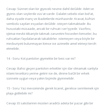
Cevap: Sünnet olan bir giyecek nevine dahil deGildir. Adet ve
giyinis olan seylerde vüs'at vardir. Dalalet sebebi olan bid'at,
daha ziyade inanç ve ibadetlerde münhasirdir. Kravat, küfrün
sembolü sayilan esyadan deGildir. isteyen takmaktadir. Bu
husustaki müsaade, ancak bir ruhsat-i ser'iyyedir. Vazifesi,
içtimai mevkii itibariyle takmak zaruretini hisseden kimseler, bu
ruhsattan faydalanarak takabilirler. istemeyen veya böyle bir
mecburiyeti bulunmayan kimse ise azimetle amel etmeyi tercih
etmelidir.
14 - Soru: Kot pantolon giymekte bir beis var mi?
Cevap: Bahsi geçen pantolon erkekler için dar olmamak sartiyla
islami tesettürü yerine getirir ise de, dinine baGli bir erkek
sünnete uygun veya yakin biçimde giyinmelidir.
15 - Soru: Yaz mevsiminde gerek ticaret, gerekse serinlemek için
plaja gidilebilir mi?
Cevap: Et saticilarinin müsteri aradiGi adeta bir pazar gibi bir