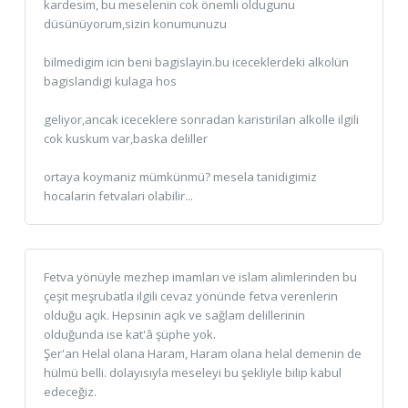
kardesim, bu meselenin cok önemli oldugunu
düsünüyorum,sizin konumunuzu
bilmedigim icin beni bagislayin.bu iceceklerdeki alkolün
bagislandigi kulaga hos
geliyor,ancak iceceklere sonradan karistirilan alkolle ilgili
cok kuskum var,baska deliller
ortaya koymaniz mümkünmü? mesela tanidigimiz
hocalarin fetvalari olabilir...
Fetva yönüyle mezhep imamları ve islam alimlerinden bu
çeşit meşrubatla ilgili cevaz yönünde fetva verenlerin
olduğu açık. Hepsinin açık ve sağlam delillerinin
olduğunda ise kat'â şüphe yok.
Şer'an Helal olana Haram, Haram olana helal demenin de
hülmü belli. dolayısıyla meseleyi bu şekliyle bilip kabul
edeceğiz.