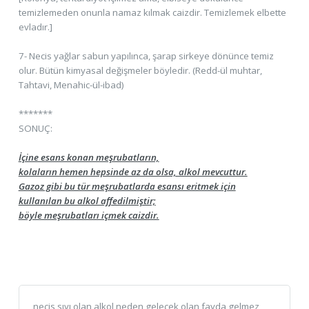
temizlemeden onunla namaz kılmak caizdir. Temizlemek elbette
evladır.]
7- Necis yağlar sabun yapılınca, şarap sirkeye dönünce temiz
olur. Bütün kimyasal değişmeler böyledir. (Redd-ül muhtar,
Tahtavi, Menahic-ül-ibad)
*******
SONUÇ:
İçine esans konan meşrubatların,
kolaların hemen hepsinde az da olsa, alkol mevcuttur.
Gazoz gibi bu tür meşrubatlarda esansı eritmek için
kullanılan bu alkol affedilmiştir;
böyle meşrubatları içmek caizdir.
necis sıvı olan alkol neden gelecek olan fayda gelmez