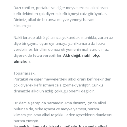
Bazı cahiller, portakal ve diğer meyvelerdeki alkol oranı
kefirdekinden çok diyerek kefir içmeyi caiz görüyorlar.
Dinimiz, alkol de bulunsa meyve yemeyi haram
kılmamıştır.
Nakli bırakıp aklı ölçü alınca, yukarıdaki mantıkla, zararı az
diye bir çayına oyun oynamaya yani kumara da fetva
verebilirler, bir dilim domuz eti yemenin mahzuru olmaz
diyerek de fetva verebilirler.
Aklı değil, nakli ölçü
almalıdır.
Toparlarsak,
Portakal ve diğer meyvelerdeki alkol oranı kefirdekinden
çok diyerek kefir içmeyi caiz görmek yanlıştır. Çünkü
dinimizde alkolün azlığı çokluğu önemli değildir.
Bir damla şarap da haramdır. Ama dinimiz, içinde alkol
bulunsa da, sirke içmeyi ve meyve yemeyi, haram
kılmamıştır. Ama alkol teşekkül eden içeceklerin damlasını
haram etmiştir.
Demek ki, kımızda, birada, kefirde, bir damla alkol