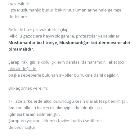
bu vesile ile
(işte Müslümanlık budur, bakın Müslümanlar ne hale gelmiş)
dedirtmek.
Belki de bazı provokatörler çıkıp,
(Alkollü gazozlara hayır) sloganı ile, protestolar yapabilirler.
Müslümanlar bu fitneye, Müslümanlığın kötülenmesine alet
olmamalıdır.
Şarap, rakı gibi alkollü içkilerin damlası da haramdır. Fakat içki
olarak değil de,
başka sebeplerle bulunan alkoller bu hükme dahil değildir.
Birkaç örnek verelim:
1- Taze sirkelerde alkol bulunduğu kesin olarak tespit edilmiştir.
Ama bu alkollü bir içecek olmayıp sirke olduğu için,
içilmesi haram edilmemiştir.
Şaraptan yapılan sirkenin fazileti hadis-i şeriflerle
de övülmüştür.