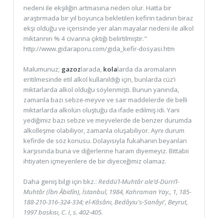
nedeni ile ekşiliğin artmasına neden olur. Hatta bir
araştırmada bir yıl boyunca bekletilen kefirin tadının biraz
ekşi olduğu ve içerisinde yer alan mayalar nedeni ile alkol
miktarının % 4 civarına çıktığı belirtilmiştir."
http://www.gidaraporu.com/gida_kefir-dosyasi.htm
Malumunuz;
gazoz
larada,
kola
larda da aromaların
eritilmesinde etil alkol kullanıldığı için, bunlarda cüz’i
miktarlarda alkol olduğu söylenmişti. Bunun yanında,
zamanla bazı sebze-meyve ve sair maddelerde de belli
miktarlarda alkolün oluştuğu da ifade edilmiş idi. Yani
yediğimiz bazı sebze ve meyvelerde de benzer durumda
alkolleşme olabiliyor, zamanla oluşabiliyor. Aynı durum
kefirde de söz konusu. Dolayısıyla fukahanın beyanları
karşısında buna ve diğerlerine haram diyemeyiz. Bittabii
ihtiyaten içmeyenlere de bir diyeceğimiz olamaz.
Daha geniş bilgi için bkz.:
Reddü’l-Muhtâr ale’d-Dürri’l-
Muhtâr (İbn Âbidîn), İstanbul, 1984, Kahraman Yay., 1, 185-
188-210-316-324-334; el-Kâsânı, Bedâyiu's-Sanâyi', Beyrut,
1997 baskısı, C. I, s. 402-405.