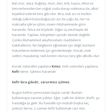
Bal, incir, arpa, buğday, mısır, darı, erik, kayısı, elma ve
benzerlerinden biri soğuk suda durup ısıtılmasa da, alkol
teşekkül ederek bira gibi olur. Bira, tadı acı ve keskin
olduğu [alkol bulunduğu] için azı da çoğu da, her ne
maksatla içilirse içilsin, imam-ı Muhammede göre
haramdır, fetva da böyledir. Diğer üç mezhepte de
haramdır. Yapıları, bileşimleri aynıdır demek değildir.
Çünkü Muhammed aleyhisselam, maddelerin
hakikatlerini, fen bilgilerini öğretmek için değil, bunların
hükümlerini bildirmek için gönderilmiştir. Kısrak, inek
sütleri, mayalanıp, tadı keskin olunca, bira gibi alkollü olur.
Kısrak sütünden yapılana
Kımız
, inek sütünden yapılana
Kefir
denir. İçilmesi haramdır.
Kefir bira gibidir, zaruretsiz içilmez.
Bugün kefirin yerini tutan ilaçlar vardır. Bunları
kullanmaya zaruret yoktur. Eğer, salih bir doktor, (Kefir, şu
hastalığa iyi gelir. Bu hastalık için mubah başka ilaç
yoktur) derse, o zaman kefir kullanmak caiz olur.