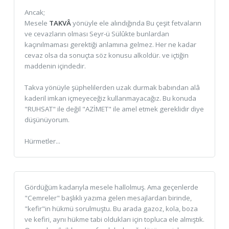
Ancak;
Mesele
TAKVÂ
yönüyle ele alındığında Bu çeşit fetvaların
ve cevazların olması Seyr-ü Sülûkte bunlardan
kaçınılmaması gerektiği anlamına gelmez. Her ne kadar
cevaz olsa da sonuçta söz konusu alkoldür. ve içtiğin
maddenin içindedir.
Takva yönüyle şüphelilerden uzak durmak babından alâ
kaderil imkan içmeyeceğiz kullanmayacağız. Bu konuda
"RUHSAT" ile değil "AZİMET" ile amel etmek gereklidir diye
düşünüyorum.
Hürmetler...
Gördüğüm kadarıyla mesele hallolmuş. Ama geçenlerde
"Cemreler" başlıklı yazıma gelen mesajlardan birinde,
"kefir"in hükmü sorulmuştu. Bu arada gazoz, kola, boza
ve kefiri, aynı hükme tabi oldukları için topluca ele almıştık.