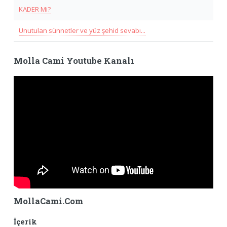
KADER Mi?
Unutulan sünnetler ve yüz şehid sevabı...
Molla Cami Youtube Kanalı
MollaCami.Com
İçerik