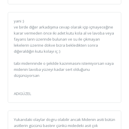
yani :)
ve birde diğer arkadışıma cevap olarak içip içmayeceğine
karar vermeden önce iki adet kutu kola al ve lavoba veya
fayans ların üzerinde bulunan ve su ile çıkmayan
lekelerin üzerine dökve bizra bekledikten sonra
diğeraldığın kutu kolayı iç :)
tabi midenninde o şekilde kazınmasını istemiyorsan vaya
midenin lavoba yüzeyi kadar sert olduğunu
düşünüyorsan
ADIGÜZEL
Yukarıdaki olaylar dogru olabilir ancak Midenin asiti bütün
asitlerin gücünü bastırır çünkü midedeki asit çok