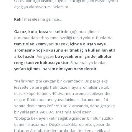
O cevabın ilgili kısmını, faydalı olacağı düşüncesiyle aynen
aşağıya aktarıyorum. Selamlar...
Kefir
meselesine gelince…
Gazoz, kola, boza
ve
kefir
de, çoğunun içilmesi
durumunda sarhoş etme özelliği-tesiri yoktur. Bunlarda
temiz olan kısım
yani
su çok, içinde oluşan veya
aromasını-hoş kokusunu eritmek için kullanılan etil
alkol azdır
. Adı geçen
bu içeceklerin içinde, alkolün
rengi-tadı ve kokusu yoktur
. Binaenaleyh bunlar,
şer’an içilmesi haram olmayan nesnelerdir
.
"Kefir krem gibi kaygan bir kıvamdadır. Bir parça ekşi
lezzette ve bira gibi hafif taze maya aromalıdır ve tabii
olarak köpürtülüdür. 40 civarında aromatik bileşenden
oluşur. Bütün bunların yuvarlatılması durumunda, 24
saatte demlenmiş kefir %0.08-2 arasında, daha gerçekçi
bir yaklaşımla %0.08-5 arasında alkol içerir....
"Dolapta bekleyen kefir sağlık açısından bir olumsuzluk
etmeni oluşturmaz. Düşük sıcaklıklarda bile, içerisinde
bulunan Acetobakterler tarafından üretilen asetik asit