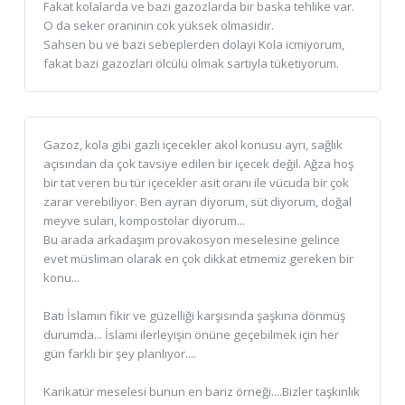
Fakat kolalarda ve bazi gazozlarda bir baska tehlike var.
O da seker oraninin cok yüksek olmasidir.
Sahsen bu ve bazi sebeplerden dolayi Kola icmiyorum,
fakat bazi gazozlari ölcülü olmak sartiyla tüketiyorum.
Gazoz, kola gibi gazlı içecekler akol konusu ayrı, sağlık
açısından da çok tavsiye edilen bir içecek değil. Ağza hoş
bir tat veren bu tür içecekler asit oranı ile vücuda bir çok
zarar verebiliyor. Ben ayran diyorum, süt diyorum, doğal
meyve suları, kompostolar diyorum...
Bu arada arkadaşım provakosyon meselesine gelince
evet müsliman olarak en çok dikkat etmemiz gereken bir
konu...
Batı İslamın fikir ve güzelliği karşısında şaşkına dönmüş
durumda... İslami ilerleyişin önüne geçebilmek için her
gün farklı bir şey planlıyor....
Karikatür meselesi bunun en bariz örneği....Bizler taşkınlık