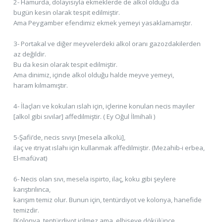
2- Hamurda, dolayısıyla ekmeklerde de alkol olduğu da
bugün kesin olarak tespit edilmiştir.
Ama Peygamber efendimiz ekmek yemeyi yasaklamamıştır.
3- Portakal ve diğer meyvelerdeki alkol oranı gazozdakilerden
az değildir.
Bu da kesin olarak tespit edilmiştir.
Ama dinimiz, içinde alkol olduğu halde meyve yemeyi,
haram kılmamıştır.
4- İlaçları ve kokuları ıslah için, içlerine konulan necis mayiler
[alkol gibi sıvılar] affedilmiştir. ( Ey Oğul İlmihali )
5-Şafii’de, necis sıvıyı [mesela alkolü],
ilaç ve ıtriyat ıslahı için kullanmak affedilmiştir. (Mezahib-i erbea,
El-mafüvat)
6- Necis olan sıvı, mesela ispirto, ilaç, koku gibi şeylere
karıştırılınca,
karışım temiz olur. Bunun için, tentürdiyot ve kolonya, hanefide
temizdir.
[Kolonya, tentürdiyot içilmez ama, elbiseye dökülünce