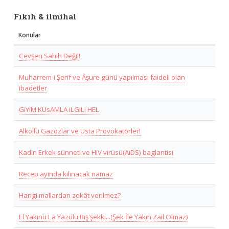
Fıkıh & ilmihal
Konular
Cevşen Sahih Değil!
Muharrem-i Şerif ve Âşure günü yapılması faideli olan
ibadetler
GiYiM KUsAMLA iLGiLi HEL
Alkollü Gazozlar ve Usta Provokatörler!
Kadin Erkek sünneti ve HiV virüsü(AiDS) baglantisi
Recep ayında kılınacak namaz
Hangi mallardan zekât verilmez?
El Yakınü La Yazülü Biş'şekki...(Şek İle Yakın Zail Olmaz)