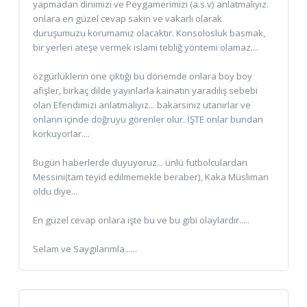
yapmadan dinimizi ve Peygamerimizi (a.s.v) anlatmalıyız.
onlara en güzel cevap sakin ve vakarlı olarak
duruşumuzu korumamız olacaktır. Konsolosluk basmak,
bir yerleri ateşe vermek islami tebliğ yöntemi olamaz....
özgürlüklerin öne çıktığı bu dönemde onlara boy boy
afişler, birkaç dilde yayınlarla kainatın yaradılış sebebi
olan Efendimizi anlatmalıyız... bakarsınız utanırlar ve
onların içinde doğruyu görenler olur. İŞTE onlar bundan
korkuyorlar....
Bugün haberlerde duyuyoruz... ünlü futbolculardan
Messini(tam teyid edilmemekle beraber), Kaka Müsliman
oldu diye...
En güzel cevap onlara işte bu ve bu gibi olaylardır.....
Selam ve Saygılarımla......