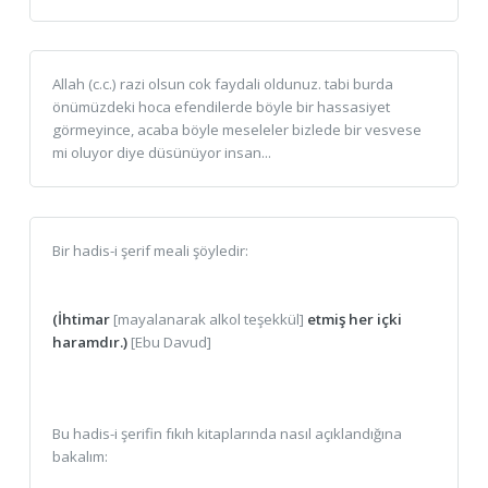
Allah (c.c.) razi olsun cok faydali oldunuz. tabi burda
önümüzdeki hoca efendilerde böyle bir hassasiyet
görmeyince, acaba böyle meseleler bizlede bir vesvese
mi oluyor diye düsünüyor insan...
Bir hadis-i şerif meali şöyledir:
(İhtimar
[mayalanarak alkol teşekkül]
etmiş her içki
haramdır.)
[Ebu Davud]
Bu hadis-i şerifin fıkıh kitaplarında nasıl açıklandığına
bakalım: