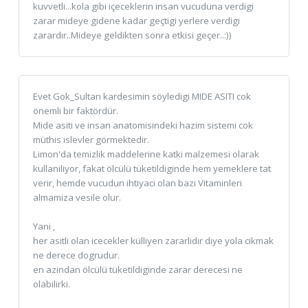
kuvvetli...kola gibi içeceklerin insan vucuduna verdigi
zarar mideye gidene kadar geçtigi yerlere verdigi
zarardır..Mideye geldikten sonra etkisi geçer..:))
Evet Gok_Sultan kardesimin söyledigi MIDE ASITI cok
önemli bir faktördür.
Mide asiti ve insan anatomisindeki hazim sistemi cok
müthis islevler görmektedir.
Limon'da temizlik maddelerine katki malzemesi olarak
kullaniliyor, fakat ölcülü tüketildiginde hem yemeklere tat
verir, hemde vucudun ihtiyaci olan bazi Vitaminleri
almamiza vesile olur.
Yani ,
her asitli olan icecekler külliyen zararlidir diye yola cikmak
ne derece dogrudur.
en azindan ölcülü tüketildiginde zarar derecesi ne
olabilirki.