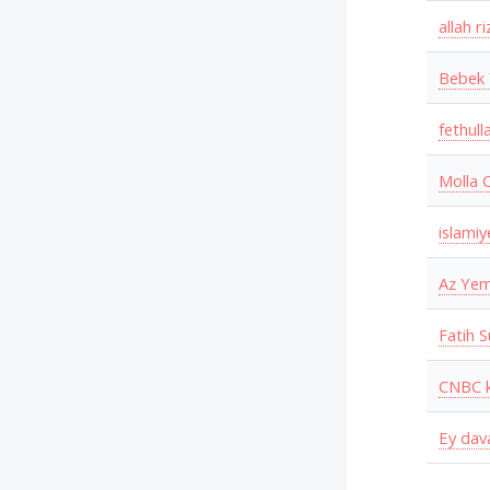
allah r
Bebek 
fethull
Molla 
islamiy
Az Yem
Fatih 
CNBC ka
Ey dava