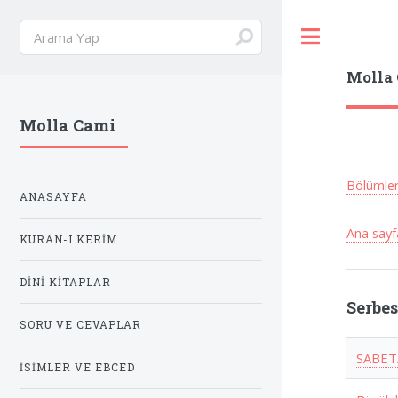
Toggle
Molla
Molla Cami
Bölümle
ANASAYFA
Ana sayf
KURAN-I KERIM
DINI KITAPLAR
Serbe
SORU VE CEVAPLAR
SABETA
İSIMLER VE EBCED