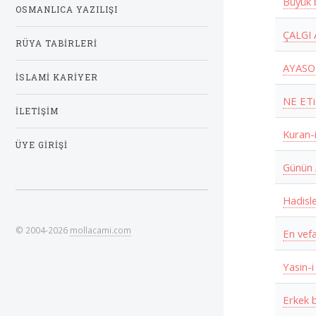
Büyük 
OSMANLICA YAZILIŞI
ÇALGI
RÜYA TABIRLERI
AYASO
İSLAMI KARIYER
NE ET
İLETIŞIM
Kuran-
ÜYE GIRIŞI
Günün 
Hadisl
© 2004-2026
mollacami.com
En vef
Yasin-i
Erkek 