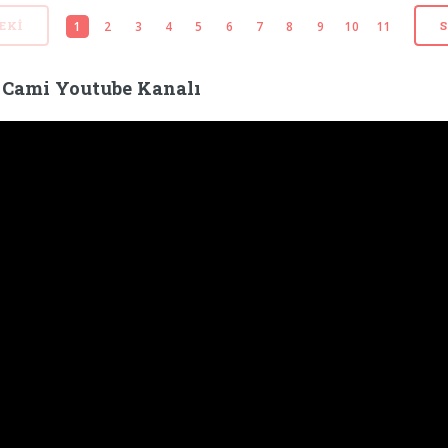
1
2
3
4
5
6
7
8
9
10
11
EKI
 Cami Youtube Kanalı