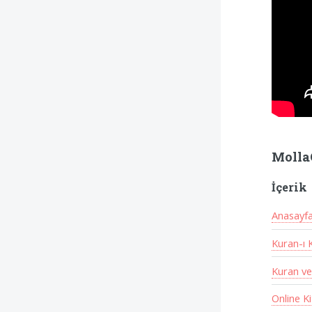
Molla
İçerik
Anasayf
Kuran-ı 
Kuran ve
Online K