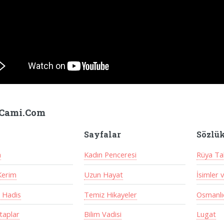
Cami.Com
Sayfalar
Sözlü
a
Kadın Penceresi
Rüya Tab
Kerim
Uzun Hayat
İsimler 
 Hadis
Temiz Hikayeler
Osmanlıc
itaplar
Bilim Vadisi
Lugat