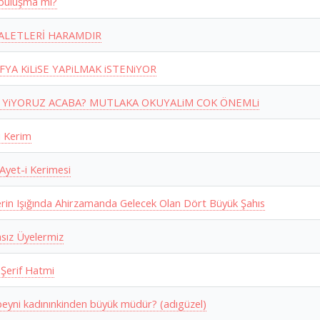
buluşma mı?
 ALETLERİ HARAMDIR
FYA KiLiSE YAPiLMAK iSTENiYOR
i YiYORUZ ACABA? MUTLAKA OKUYALiM COK ÖNEMLi
i Kerim
Ayet-i Kerimesi
erin Işığında Ahirzamanda Gelecek Olan Dört Büyük Şahıs
asız Üyelermiz
 Şerif Hatmi
beyni kadınınkinden büyük müdür? (adıgüzel)