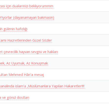
izasi için dualarinizi bekliyorummm
Yiyorlar (dayanamayan bakmasin)
ah gülenin hafızlığı
Cami Hazretlerinden Güzel Sözler
et çevrecilik hayvan sevgisi ve hakları
ek, Az Uyumak, Az Konuşmak
Sultan Mehmed Hân'a mesaj
nalinda islam'a ,Müslümanlara Yapilan Hakaretler!!!!
 ve gönül dostları