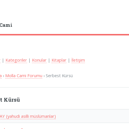
 Cami
r
|
Kategoriler
|
Konular
|
Kitaplar
|
İletişim
a
›
Molla Cami Forumu
› Serbest Kürsü
st Kürsü
Y (yahudi asilli müslümanlar)