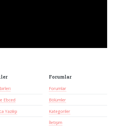
kler
Forumlar
irleri
Forumlar
ve Ebced
Bölümler
a Yazılışı
Kategoriler
İletişim